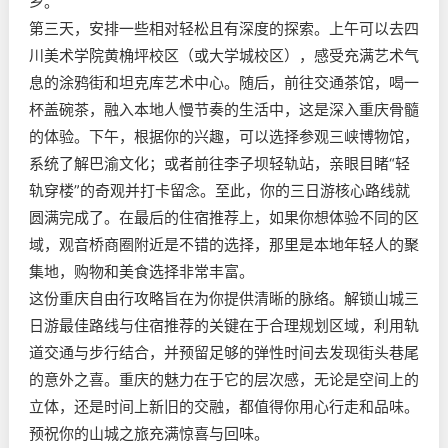
乡。
第三天，安排一些相对轻松且有深度的探索。上午可以去四
川美术学院黄桷坪校区（或大学城校区），感受充满艺术气
息的涂鸦街和坦克库艺术中心。随后，前往交通茶馆，喝一
杯盖碗茶，融入本地人慢节奏的生活中，这是深入重庆骨髓
的体验。下午，根据你的兴趣，可以选择参观三峡博物馆，
系统了解巴渝文化；或者前往李子坝轻轨站，亲眼目睹“轻
轨穿楼”的奇观并打卡留念。至此，你的三日游核心路线就
圆满完成了。在最后的住宿推荐上，如果你想体验不同的区
域，观音桥商圈附近是不错的选择，那里是本地年轻人的聚
集地，购物和美食选择非常丰富。
这份重庆自由行攻略旨在为你提供清晰的脉络。解锁山城三
日游最佳路线与住宿推荐的关键在于合理规划区域，利用轨
道交通与步行结合，并预留足够的弹性时间去发现街头巷尾
的意外之喜。重庆的魅力在于它的层次感，无论是空间上的
立体，还是时间上新旧的交融，都值得你用心行走和品味。
预祝你的山城之旅充满惊喜与回味。