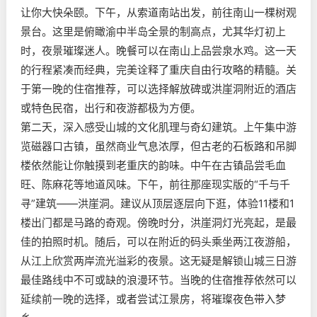
让你大快朵颐。下午，从索道南站出发，前往南山一棵树观
景台。这里是俯瞰渝中半岛全景的制高点，尤其华灯初上
时，夜景璀璨迷人。晚餐可以在南山上品尝泉水鸡。这一天
的行程紧凑而经典，完美诠释了重庆自由行攻略的精髓。关
于第一晚的住宿推荐，可以选择解放碑或洪崖洞附近的酒店
或特色民宿，出行和夜游都极为方便。
第二天，深入感受山城的文化肌理与奇幻建筑。上午集中游
览磁器口古镇，虽然商业气息浓厚，但古老的石板路和吊脚
楼依然能让你触摸到老重庆的韵味。中午在古镇品尝毛血
旺、陈麻花等地道风味。下午，前往那座现实版的“千与千
寻”建筑——洪崖洞。建议从顶层逐层向下逛，体验11楼和1
楼出门都是马路的奇观。傍晚时分，洪崖洞灯光亮起，是最
佳的拍照时机。随后，可以在附近的码头乘坐两江夜游船，
从江上欣赏两岸流光溢彩的夜景。这无疑是解锁山城三日游
最佳路线中不可或缺的浪漫环节。当晚的住宿推荐依然可以
延续前一晚的选择，或者尝试江景房，将璀璨夜色带入梦