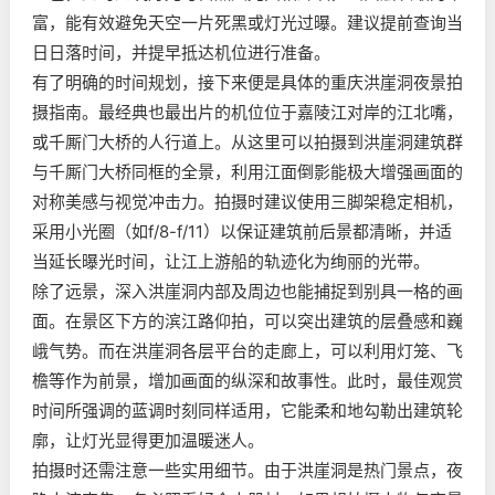
富，能有效避免天空一片死黑或灯光过曝。建议提前查询当
日日落时间，并提早抵达机位进行准备。
有了明确的时间规划，接下来便是具体的重庆洪崖洞夜景拍
摄指南。最经典也最出片的机位位于嘉陵江对岸的江北嘴，
或千厮门大桥的人行道上。从这里可以拍摄到洪崖洞建筑群
与千厮门大桥同框的全景，利用江面倒影能极大增强画面的
对称美感与视觉冲击力。拍摄时建议使用三脚架稳定相机，
采用小光圈（如f/8-f/11）以保证建筑前后景都清晰，并适
当延长曝光时间，让江上游船的轨迹化为绚丽的光带。
除了远景，深入洪崖洞内部及周边也能捕捉到别具一格的画
面。在景区下方的滨江路仰拍，可以突出建筑的层叠感和巍
峨气势。而在洪崖洞各层平台的走廊上，可以利用灯笼、飞
檐等作为前景，增加画面的纵深和故事性。此时，最佳观赏
时间所强调的蓝调时刻同样适用，它能柔和地勾勒出建筑轮
廓，让灯光显得更加温暖迷人。
拍摄时还需注意一些实用细节。由于洪崖洞是热门景点，夜