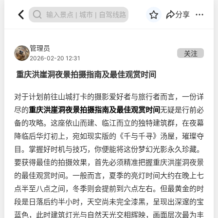
分享
管理员
关注
2026-02-20 12:31
重庆洪崖洞夜景拍摄指南及最佳观赏时间
对于计划前往山城打卡的摄影爱好者与旅行者而言，一份详
尽的
重庆洪崖洞夜景拍摄指南及最佳观赏时间
无疑是行前必
备的攻略。这座依山而建、临江而立的独特建筑群，在夜幕
降临后华灯初上，宛如现实版的《千与千寻》汤屋，璀璨夺
目。掌握好时机与技巧，你便能将这份梦幻光影永久珍藏。
要获得最佳的拍摄效果，首先必须精准把握重庆洪崖洞夜景
的最佳观赏时间。一般而言，夏季的亮灯时间大约在晚上七
点半至八点之间，冬季则会提前到六点左右。但最黄金的时
段是日落后约半小时，天空尚未完全漆黑，呈现出深邃的宝
蓝色，此时建筑灯光与自然天光交相辉映，画面层次最为丰