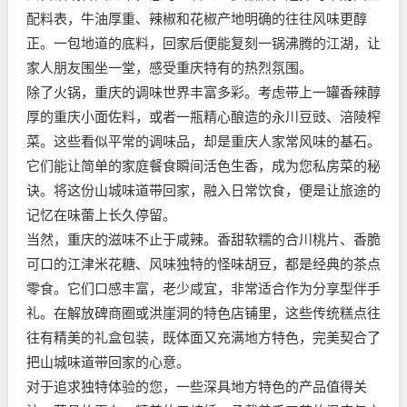
配料表，牛油厚重、辣椒和花椒产地明确的往往风味更醇
正。一包地道的底料，回家后便能复刻一锅沸腾的江湖，让
家人朋友围坐一堂，感受重庆特有的热烈氛围。
除了火锅，重庆的调味世界丰富多彩。考虑带上一罐香辣醇
厚的重庆小面佐料，或者一瓶精心酿造的永川豆豉、涪陵榨
菜。这些看似平常的调味品，却是重庆人家常风味的基石。
它们能让简单的家庭餐食瞬间活色生香，成为您私房菜的秘
诀。将这份山城味道带回家，融入日常饮食，便是让旅途的
记忆在味蕾上长久停留。
当然，重庆的滋味不止于咸辣。香甜软糯的合川桃片、香脆
可口的江津米花糖、风味独特的怪味胡豆，都是经典的茶点
零食。它们口感丰富，老少咸宜，非常适合作为分享型伴手
礼。在解放碑商圈或洪崖洞的特色店铺里，这些传统糕点往
往有精美的礼盒包装，既体面又充满地方特色，完美契合了
把山城味道带回家的心意。
对于追求独特体验的您，一些深具地方特色的产品值得关