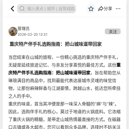
分享
管理员
关注
2026-02-20 12:31
重庆特产伴手礼选购指南：把山城味道带回家
当您结束在山城的旅程，一份精心挑选的重庆特产伴手礼，
无疑是延续旅途记忆、与亲友分享喜悦的最佳方式。这份
重
庆特产伴手礼选购指南：把山城味道带回家
，旨在帮助您从
琳琅满目的商品中，找到最能代表这座城市灵魂的味觉信
物，让那份麻辣鲜香与江湖豪情，跨越山水，抵达您所牵挂
之人的手中。
重庆的味道，首当其冲便是那一味深入骨髓的“麻”与“辣”。
因此，选购伴手礼的核心，莫过于地道的火锅底料。它浓缩
了重庆火锅的精髓，是带走山城热情最直接的方式。在磁器
口古镇或各大超市，您可以看到众多品牌，选择时不妨关注