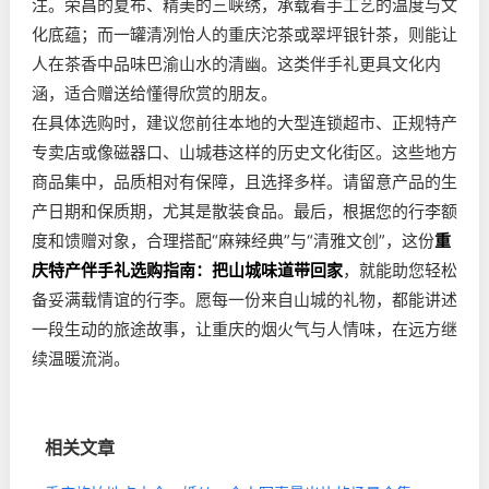
注。荣昌的夏布、精美的三峡绣，承载着手工艺的温度与文
化底蕴；而一罐清冽怡人的重庆沱茶或翠坪银针茶，则能让
人在茶香中品味巴渝山水的清幽。这类伴手礼更具文化内
涵，适合赠送给懂得欣赏的朋友。
在具体选购时，建议您前往本地的大型连锁超市、正规特产
专卖店或像磁器口、山城巷这样的历史文化街区。这些地方
商品集中，品质相对有保障，且选择多样。请留意产品的生
产日期和保质期，尤其是散装食品。最后，根据您的行李额
度和馈赠对象，合理搭配“麻辣经典”与“清雅文创”，这份
重
庆特产伴手礼选购指南：把山城味道带回家
，就能助您轻松
备妥满载情谊的行李。愿每一份来自山城的礼物，都能讲述
一段生动的旅途故事，让重庆的烟火气与人情味，在远方继
续温暖流淌。
相关文章