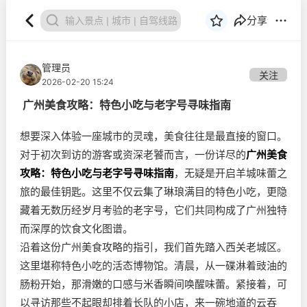
分享
管理员
关注
2026-02-20 15:24
广州美食攻略：特色小吃与老字号寻味指南
想要深入体验一座城市的灵魂，美食往往是最直接的窗口。
对于初次到访的游客或资深老饕而言，一份详尽的
广州美食
攻略：特色小吃与老字号寻味指南
，无疑是开启羊城味蕾之
旅的最佳钥匙。这里不仅云集了琳琅满目的特色小吃，更隐
藏着无数历经岁月考验的老字号，它们共同构成了广州独特
而深厚的饮食文化图谱。
沿着这份广州美食攻略的指引，我们首先踏入西关老城区。
这里堪称特色小吃的活态博物馆。清晨，从一碟淋着豉油的
肠粉开始，那滑嫩的口感与米香瞬间唤醒味蕾。紧接着，可
以寻访那些不起眼却排着长队的小店，来一碗地道的云吞