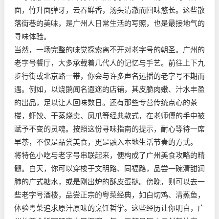
面，竹升面弹牙，云吞鲜香，汤头清澈而回味悠长。这些散
落街巷的美味，是广州人日常生活的写照，也是最接地气的
寻味体验。
当然，一场完整的味觉探索离不开对老字号的朝圣。广州的
老字号餐厅，大多承载着几代人的记忆与手艺。前往上下九
步行街或北京路一带，你会与许多声名远播的老字号不期而
遇。例如，以烧鹅闻名遐迩的店铺，其皮脆肉嫩、汁水丰盈
的出品，足以让人回味数日。还有那些专营传统点心的茶
楼，虾饺、干蒸烧卖、凤爪等经典款式，在老师傅的手中被
赋予不变的灵魂。按照这份寻味指南的提示，耐心等待一席
早茶，不仅是品尝美食，更是融入本地生活节奏的方式。
将特色小吃与老字号串联起来，便构成了广州美食攻略的精
髓。白天，你可以穿梭于文明路、同福路，品尝一碗清甜润
肺的广式糖水，或是刚出炉的酥皮蛋挞。傍晚，则可以去一
些老字号酒楼，品尝正宗的粤菜经典，如白切鸡、清蒸鱼，
体验粤菜追求原汁原味的烹饪哲学。这些经历让你明白，广