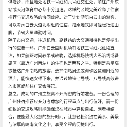
供漫步，而且地处地铁一号线和六号线交汇处，前往广州东
站或天河体育中心都十分迅速。这样的区域完美诠释了住宿
推荐与交通攻略的协同效应。对于计划游览白云山的游客，
可以考虑白云大道北附近的住宿，搭乘地铁即可轻松抵达山
脚，节省大量通勤时间。
除了市内交通，往返机场、高铁站的大交通衔接也是便捷出
行的重要一环。广州白云国际机场有地铁三号线北延段直
达，如果航班时间较早或较晚，选择机场快线大巴沿线或番
禺区（靠近广州南站）的住宿也是明智之举。特别是乘坐高
铁抵达广州南站的旅客，选择南站周边或海珠区琶洲附近的
酒店，能快速安顿下来，并通过地铁七号线、八号线高效进
入市区或前往广交会展馆。
总之，成功的广州之旅离不开周密的行前准备。一份合理的
广州住宿推荐应充分考虑您的行程重点与出行偏好，而一份
细致的交通攻略则能确保您在城市中穿梭自如。两者相结
合，便能最大化您的旅行时间，让您轻松沉浸在美食、美景
与浓厚的岭南文化之中，享受全程的便捷出行。