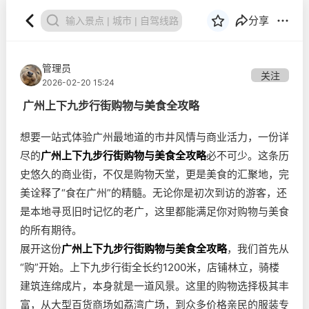
分享
管理员
关注
2026-02-20 15:24
广州上下九步行街购物与美食全攻略
想要一站式体验广州最地道的市井风情与商业活力，一份详
尽的
广州上下九步行街购物与美食全攻略
必不可少。这条历
史悠久的商业街，不仅是购物天堂，更是美食的汇聚地，完
美诠释了“食在广州”的精髓。无论你是初次到访的游客，还
是本地寻觅旧时记忆的老广，这里都能满足你对购物与美食
的所有期待。
展开这份
广州上下九步行街购物与美食全攻略
，我们首先从
“购”开始。上下九步行街全长约1200米，店铺林立，骑楼
建筑连绵成片，本身就是一道风景。这里的购物选择极其丰
富，从大型百货商场如荔湾广场，到众多价格亲民的服装专