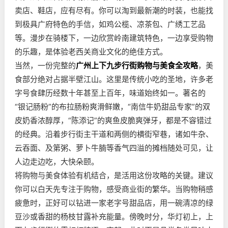
卖店、鞋店，应有尽有。你可以淘到最新潮的时装，也能找
到极具广府特色的手信，如鸡公榄、凉茶包、广绣工艺品
等。漫步在骑楼下，一边欣赏岭南建筑特色，一边享受购物
的乐趣，是体验老西关商业文化的绝佳方式。
当然，一份完整的
广州上下九步行街购物与美食全攻略
，美
食部分绝对占据半壁江山。这里是传统小吃的圣地，许多老
字号食肆历经数十年甚至上百年，味道始终如一。著名的
“银记肠粉”的布拉肠粉爽滑鲜嫩，“南信牛奶甜品专家”的双
皮奶香浓醇厚，“陈添记”的爽鱼皮脆爽弹牙，都是不容错过
的经典。沿着步行街主干道和两侧的横街窄巷，诸如牛杂、
云吞面、及第粥、萝卜牛腩等香气四溢的摊档随处可见，让
人边走边吃，大快朵颐。
将购物与美食体验有机结合，是活用这份攻略的关键。建议
你可以白天先专注于购物，感受商业街的繁华。当购物稍感
疲惫时，正好可以钻进一家老字号甜品店，用一碗清凉的绿
豆沙或香甜的杨枝甘露补充能量。傍晚时分，华灯初上，上