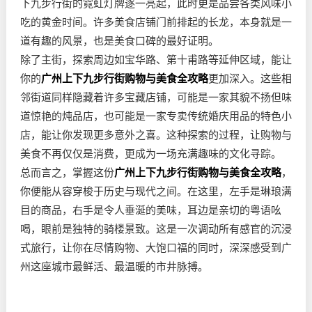
下九步行街的霓虹灯牌逐一亮起，此时更是品尝各类风味小
吃的黄金时间。许多美食店铺门前排起的长龙，本身就是一
道有趣的风景，也是美食口碑的最好证明。
除了主街，探索周边如宝华路、第十甫路等延伸区域，能让
你的
广州上下九步行街购物与美食全攻略
更加深入。这些相
邻街道同样隐藏着许多宝藏店铺，可能是一家其貌不扬但味
道惊艳的炖品店，也可能是一家专卖传统婚庆用品的特色小
店，能让你发现更多意外之喜。这种探索的过程，让购物与
美食不再仅仅是消费，更成为一场充满趣味的文化寻踪。
总而言之，掌握这份
广州上下九步行街购物与美食全攻略
，
你便能从容穿梭于历史与现代之间。在这里，左手是琳琅满
目的商品，右手是令人垂涎的美味，耳边是亲切的粤语吆
喝，眼前是独特的骑楼景致。这是一次调动所有感官的沉浸
式旅行，让你在尽情购物、大饱口福的同时，深深感受到广
州这座城市最鲜活、最温暖的市井脉搏。