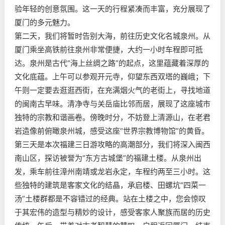
验年轻的创意氛围。这一天的行程紧凑而丰富，充分展现了
厦门的多元魅力。
第二天，我们将暂时告别大海，前往历史文化名城泉州。从
厦门乘坐高铁前往泉州非常便捷，大约一小时车程即可抵
达。泉州是古代“海上丝绸之路”的起点，这里蕴藏着深厚的
文化底蕴。上午可以参观开元寺，仰望东西双塔的巍峨；下
午则一定要去逛逛西街，在充满烟火气的老街上，寻找地道
的闽南古早味。清净寺与关岳庙比邻而居，展现了这座城市
独特的宗教和谐画卷。傍晚时分，不妨登上清源山，在老君
岩造像前俯瞰泉州城，感受这座“世界宗教博物馆”的黄昏。
第三天是本次福建三日游攻略的高潮部分，我们将深入闽西
南山区，探访被誉为“东方古城堡”的福建土楼。从泉州出
发，乘车前往漳州南靖或龙岩永定，车程约两至三小时。这
些独特的建筑是客家文化的结晶，承启楼、田螺坑“四菜一
汤”土楼群都是不容错过的经典。站在土楼之中，您会惊叹
于其宏伟的造型与精妙的设计，感受客家人聚族而居的历史