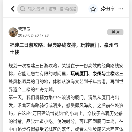
分享
管理员
关注
2026-02-20 17:28
福建三日游攻略：经典路线安排，玩转厦门、泉州与
土楼
规划一次福建三日游攻略，关键在于一份高效的经典路线安
排，它能让您在有限的时间里，
玩转厦门
、
泉州与土楼
这三
处风格迥异的目的地，体验从滨海文艺到千年古港，再到世
界遗产土楼的神奇穿越。
第一天，我们将精力集中在浪漫的厦门。清晨从厦门岛出
发，沿着环岛路骑行或漫步，感受椰风海韵。之后前往鼓浪
屿，在这座“万国建筑博览馆”的小岛上，穿梭于充满历史感
的街巷，品尝地道小吃。傍晚时分，可以回到厦门本岛，在
中山路步行街感受老城区的繁华，或者去沙坡尾艺术西区体