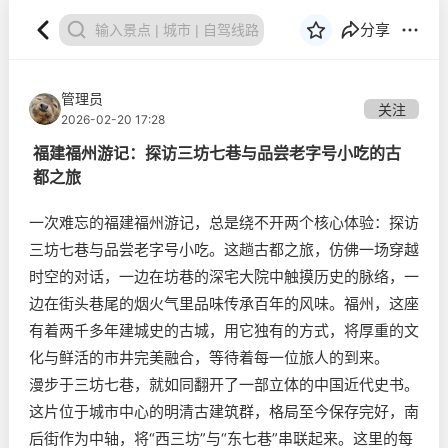
分享
管理员
关注
2026-02-20 17:28
福建福州游记：探访三坊七巷与品尝老字号小吃的古
都之旅
一次难忘的福建福州游记，总是绕不开两个核心体验：探访
三坊七巷与品尝老字号小吃。这趟古都之旅，仿佛一场穿越
时空的对话，一边在坊巷的深宅大院中触摸历史的脉络，一
边在街头巷尾的烟火气里品味传承百年的风味。福州，这座
有着两千多年建城史的古城，用它独有的方式，将厚重的文
化与鲜活的市井完美融合，等待着每一位旅人的到来。
漫步于三坊七巷，就如同翻开了一部立体的中国近代史书。
这片位于城市中心的明清古建筑群，格局至今保存完好，南
后街作为中轴，将“西三坊”与“东七巷”串联起来。这里的每