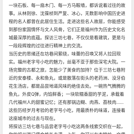
一块石板、每一扇木门、每一方马鞍墙，都诉说着过往的故
事。从林则徐、沈葆桢到严复、冰心，无数影响中国历史进
程的名人都曾在此居住生活。走进这些名人故居，你能感受
到那份家国情怀与文人风骨，它们正是福州作为历史文化名
城最深厚的底蕴。探访三坊七巷，不仅仅是看建筑，更是与
一段段辉煌的过往进行精神上的交流。
当历史的思绪还在坊巷间萦绕，味蕾的召唤又将人拉回现
实。福州老字号小吃的魅力，丝毫不亚于那些深宅大院。一
场完整的古都之旅，怎能少了美食的加持？位于三坊七巷附
近的安泰楼、永和鱼丸，或是散落在街头的老药洲、没牙伯
花生汤店，都是品尝地道风味的绝佳去处。一碗热气腾腾的
鱼丸，外皮Q弹，内馅鲜香；一块软糯香甜的芋泥，承载着
几代福州人的甜蜜记忆；还有那锅边糊、肉燕、荔枝肉……
这些历经岁月考验的老字号小吃，用最质朴的味道，连接着
这座城市的过去与现在。
将探访三坊七巷与品尝老字号小吃这两条线索交织在一起，