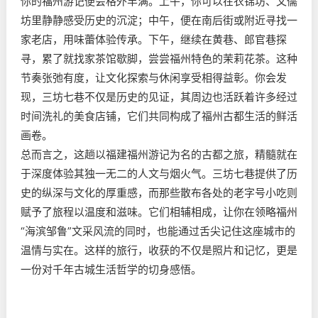
你的福州游记便会格外丰满。上午，你可以在衣锦坊、文儒
坊里静静感受历史的沉淀；中午，便在南后街或附近寻找一
家老店，用味蕾体验传承。下午，继续在黄巷、郎官巷探
寻，累了就找家茶馆歇脚，尝尝福州特色的茉莉花茶。这种
节奏张弛有度，让文化探索与休闲享受相得益彰。你会发
现，三坊七巷不仅是历史的见证，其周边也活跃着许多经过
时间洗礼的美食店铺，它们共同构成了福州古都生活的鲜活
画卷。
总而言之，这趟以福建福州游记为名的古都之旅，精髓就在
于深度体验其独一无二的人文与烟火气。三坊七巷提供了历
史的纵深与文化的厚重感，而那些散布各处的老字号小吃则
赋予了旅程以温度和滋味。它们相辅相成，让你在领略福州
“海滨邹鲁”文采风流的同时，也能通过舌尖记住这座城市的
温情与实在。这样的旅行，收获的不仅是照片和记忆，更是
一份对千年古城生活哲学的切身感悟。