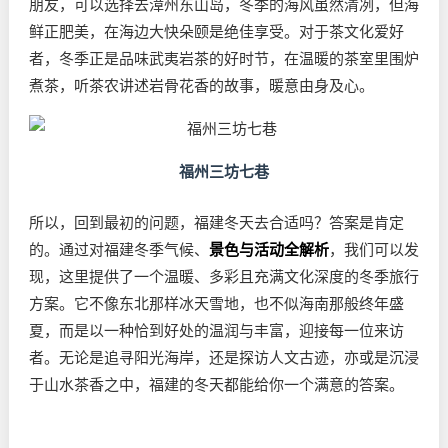
朋友，可以选择去漳州东山岛，冬季的海风虽然清冽，但海
鲜正肥美，在海边大快朵颐是绝佳享受。对于茶文化爱好
者，冬季正是品味武夷岩茶的好时节，在温暖的茶室里围炉
煮茶，听茶农讲述岩骨花香的故事，暖意由身及心。
福州三坊七巷
所以，回到最初的问题，福建冬天去合适吗？答案是肯定
的。通过对福建冬季气候、
景色与活动全解析
，我们可以发
现，这里提供了一个温暖、多彩且充满文化深度的冬季旅行
方案。它不像东北那样冰天雪地，也不似海南那般终年盛
夏，而是以一种恰到好处的温润与丰富，迎接每一位来访
者。无论是追寻阳光海岸，还是探访人文古迹，亦或是沉浸
于山水茶香之中，福建的冬天都能给你一个满意的答案。