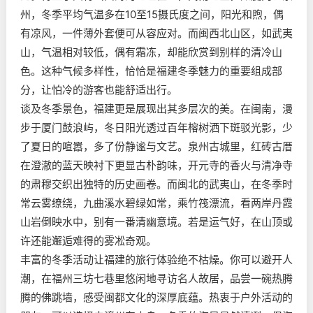
州，冬季平均气温多在10至15摄氏度之间，阳光和煦，偶
有凉风，一件薄外套便可从容应对。而闽西北山区，如武夷
山，气温相对较低，偶有霜冻，却能欣赏到别样的清冷山
色。这种气候多样性，恰恰是福建冬季魅力的重要组成部
分，让怕冷的游客也能舒适出行。
谈及冬季景色，福建更是展现出其多层次的美。在闽南，漫
步于厦门鼓浪屿，冬日阳光透过百年榕树洒下斑驳光影，少
了夏日的喧嚣，多了份静谧与文艺。泉州古城里，红砖古厝
在澄澈的蓝天映衬下更显古朴韵味，开元寺的香火与清净寺
的肃穆交织出独特的历史画卷。而闽北的武夷山，在冬季时
常云雾缭绕，九曲溪水碧绿如常，乘竹筏漂流，看两岸丹霞
山岩倒映水中，别有一番清幽意境。若是运气好，在山顶或
许还能邂逅难得的雾凇奇观。
丰富的冬季活动让福建的旅行体验绝不枯燥。你可以避开人
潮，在福州三坊七巷里悠闲地寻访名人故居，品尝一碗热腾
腾的佛跳墙，感受闽都文化的深厚底蕴。热衷于户外活动的