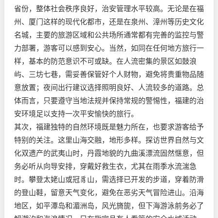
省份，整体社会秩序良好，治安管理水平较高。无论是在福
州、厦门这样的现代化都市，还是在泉州、漳州等历史文化
名城，主要的旅游区域和公共场所通常都有完善的监控与警
力部署，游客可以感到安心。当然，如同在任何地方旅行一
样，基本的防范意识不可或缺。在人流密集的景区如鼓浪
屿、三坊七巷，需妥善保管好个人财物，避免将贵重物品随
意放置；夜间出行建议选择照明良好、人流较多的道路。总
体而言，只要遵守当地法规并保持常规的警惕性，福建的治
安环境足以支持一次平安愉快的旅行。
其次，福建独特的自然环境既是魅力所在，也要求游客给予
特别的关注。这里山海交融，地形多样。探访世界自然与文
化双遗产的武夷山时，丹霞地貌的九曲溪漂流固然惬意，但
务必听从向导安排，穿戴好救生衣，尤其在雨季水流湍急
时。攀登太姥山或冠豸山，需选择已开发的步道，穿着防滑
的登山鞋，留意天气变化，避免在恶劣天气冒险进山。沿海
地区，如平潭岛和湄洲岛，风光旖旎，但下海游泳前务必了