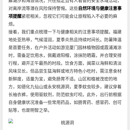
解潮汐和海浪情况，只在指定且有人看管的安全水域活动，
对离岸流等潜在风险保持警惕。这些
自然环境与健康注意事
项提醒
紧密相关，忽视它们可能会让旅程陷入不必要的麻
烦。
接着，我们重点梳理一下与健康相关的注意事项提醒。福建
地处亚热带，气候湿润，夏季炎热且持续时间长。防暑降温
是首要任务，在户外活动如游览厦门园林植物园或霞浦滩涂
时，需备足饮用水，佩戴遮阳帽，涂抹防晒霜，并合理安排
行程，避开正午最热的时段。饮食方面，闽菜以海鲜和清淡
风味见长，但品尝生猛海鲜或地方特色小吃时，需注意食材
新鲜度，适量为宜，避免肠胃不适。山区和植被茂密的地
方，如德化九仙山或永安桃源洞，夏季蚊虫较多，建议穿着
长袖衣裤，使用驱蚊剂，防范蚊虫叮咬。此外，出行前根据
自身健康状况准备一些常用药品，如肠胃药、感冒药、创可
贴等，也是明智之举。