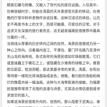
精美石雕与砖雕，又融入了现代化的居住设施。入住其中，
仿佛穿越时空，你能在清晨的天井里感受光影的移动，在傍
晚的厅堂中聆听老物件诉说往事。这种沉浸式的体验，让历
史不再是书本上的文字，而是可触摸、可居住的日常。对于
追求文化深度的旅行者而言，这无疑是福建民宿推荐中最具
分量的一环。
当视线从厚重的历史转向辽阔的自然，海景民宿便成为另一
种心之所向。沿着福州连江、平潭岛、厦门环岛路乃至漳州
东山岛的海岸线，各式各样的海景民宿如珍珠般散落。它们
或直接矗立于礁石之上，或隐藏在沙滩旁的绿植之中。推窗
即见蔚蓝，枕浪而眠，是这里最寻常的享受。清晨，在阳台
等待第一缕阳光将海面染成金色；傍晚，看归航的渔船和绚
烂的晚霞共绘一幅油画。这种与大海零距离的接触，为福建
民宿推荐增添了无限的浪漫与诗意，尤其适合情侣度假或寻
求放空的旅人。
如果说海景民宿是外向的、张扬的，那么隐匿于武夷山、泰