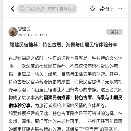
分享
管理员
关注
2026-02-20 17:28
福建民宿推荐：特色古厝、海景与山居民宿体验分享
在规划福建之旅时，住宿的选择本身就是一种独特的文化体
验。一次深度的福建民宿推荐，不应仅仅停留在舒适的床
榻，更应是一场关于建筑、自然与生活美学的探索。其中，
特色古厝民宿承载着历史的厚重，海景民宿提供了无垠的视
野与浪漫，而山居民宿则让人回归内心的宁静。这三者共同
构成了层次丰富的
福建民宿推荐：特色古厝
、
海景与山居民
宿体验分享
，为旅行者描绘出闽地风情的立体画卷。
想要触摸福建的灵魂，特色古厝民宿是不可错过的选择。在
泉州、漳州、厦门等地的古老村落里，一座座历经百年风雨
的闽南红砖古厝被精心改造，既保留了“皇宫起”的燕尾脊、