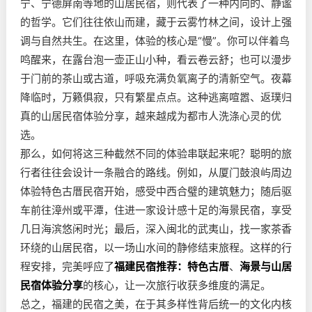
宁、宁德屏南等地的山居民宿，则代表了一种内向的、静谧
的哲学。它们往往依山而建，藏于云雾竹林之间，设计上强
调与自然共生。在这里，体验的核心是“慢”。你可以伴着鸟
鸣醒来，在露台泡一壶正山小种，看云卷云舒；也可以漫步
于门前的茶山或古道，呼吸充满负氧离子的清新空气。夜幕
降临时，万籁俱寂，只有繁星点点。这种逃离喧嚣、返璞归
真的山居民宿体验分享，越来越成为都市人洗涤心灵的优
选。
那么，如何将这三种截然不同的体验串联起来呢？聪明的旅
行者往往会设计一条融合的路线。例如，从厦门鼓浪屿周边
体验特色古厝民宿开始，感受中西合璧的建筑魅力；随后驱
车前往漳州或平潭，住进一家设计感十足的海景民宿，享受
几日海滨悠闲时光；最后，深入闽北的武夷山，找一家茶香
环绕的山居民宿，以一场山水间的静修结束旅程。这样的行
程安排，完美呼应了
福建民宿推荐：特色古厝
、
海景与山居
民宿体验分享
的核心，让一次旅行收获多维度的满足。
总之，福建的民宿之美，在于其多样性背后统一的文化内核