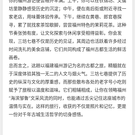
你的福州游记便会格外丰满。上午，你可以在衣锦坊、文儒
坊里静静感受历史的沉淀；中午，便在南后街或附近寻找一
家老店，用味蕾体验传承。下午，继续在黄巷、郎官巷探
寻，累了就找家茶馆歇脚，尝尝福州特色的茉莉花茶。这种
节奏张弛有度，让文化探索与休闲享受相得益彰。你会发
现，三坊七巷不仅是历史的见证，其周边也活跃着许多经过
时间洗礼的美食店铺，它们共同构成了福州古都生活的鲜活
画卷。
总而言之，这趟以福建福州游记为名的古都之旅，精髓就在
于深度体验其独一无二的人文与烟火气。三坊七巷提供了历
史的纵深与文化的厚重感，而那些散布各处的老字号小吃则
赋予了旅程以温度和滋味。它们相辅相成，让你在领略福州
“海滨邹鲁”文采风流的同时，也能通过舌尖记住这座城市的
温情与实在。这样的旅行，收获的不仅是照片和记忆，更是
一份对千年古城生活哲学的切身感悟。