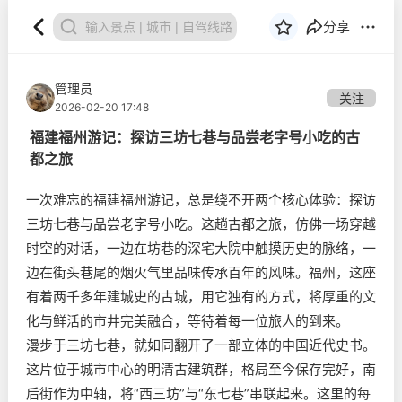
分享
管理员
关注
2026-02-20 17:48
福建福州游记：探访三坊七巷与品尝老字号小吃的古
都之旅
一次难忘的福建福州游记，总是绕不开两个核心体验：探访
三坊七巷与品尝老字号小吃。这趟古都之旅，仿佛一场穿越
时空的对话，一边在坊巷的深宅大院中触摸历史的脉络，一
边在街头巷尾的烟火气里品味传承百年的风味。福州，这座
有着两千多年建城史的古城，用它独有的方式，将厚重的文
化与鲜活的市井完美融合，等待着每一位旅人的到来。
漫步于三坊七巷，就如同翻开了一部立体的中国近代史书。
这片位于城市中心的明清古建筑群，格局至今保存完好，南
后街作为中轴，将“西三坊”与“东七巷”串联起来。这里的每