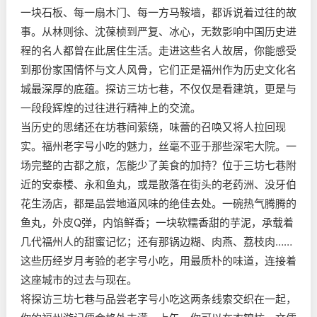
一块石板、每一扇木门、每一方马鞍墙，都诉说着过往的故
事。从林则徐、沈葆桢到严复、冰心，无数影响中国历史进
程的名人都曾在此居住生活。走进这些名人故居，你能感受
到那份家国情怀与文人风骨，它们正是福州作为历史文化名
城最深厚的底蕴。探访三坊七巷，不仅仅是看建筑，更是与
一段段辉煌的过往进行精神上的交流。
当历史的思绪还在坊巷间萦绕，味蕾的召唤又将人拉回现
实。福州老字号小吃的魅力，丝毫不亚于那些深宅大院。一
场完整的古都之旅，怎能少了美食的加持？位于三坊七巷附
近的安泰楼、永和鱼丸，或是散落在街头的老药洲、没牙伯
花生汤店，都是品尝地道风味的绝佳去处。一碗热气腾腾的
鱼丸，外皮Q弹，内馅鲜香；一块软糯香甜的芋泥，承载着
几代福州人的甜蜜记忆；还有那锅边糊、肉燕、荔枝肉……
这些历经岁月考验的老字号小吃，用最质朴的味道，连接着
这座城市的过去与现在。
将探访三坊七巷与品尝老字号小吃这两条线索交织在一起，