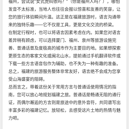
福州，尝试说“女式虎纠侬吗？”（你是福州人吗？），哪怕
发音不太标准，当地人也往往会报以惊喜和友善的笑容，让
您的旅行体验瞬间升温。这正是在福建旅游时，语言沟通带
来的独特乐趣——它不仅是工具，更是文化交流的桥梁。
在制定行程时，也可以将语言因素考虑在内。如果您对语言
差异稍有顾虑，可以选择厦门、福州、泉州等旅游设施完
善、普通话普及度极高的城市作为主要目的地。如果想探索
更原生态的客家文化或闽北山水，提前通过手机翻译软件或
下载一些方言语音包作为辅助，也不失为一种有趣的准备。
总之，福建的旅游服务整体非常友好，语言绝不会成为您享
受山海盛宴的阻碍。
总而言之，带着这份关于常用方言与普通话使用情况的指
南，您可以放心地规划福建之旅。普通话是畅通无阻的通行
证，而偶尔邂逅的方言则是旅途中的意外音符，共同谱写出
丰富多彩的福建记忆。放轻松，去感受这片土地的热情与魅
力吧。