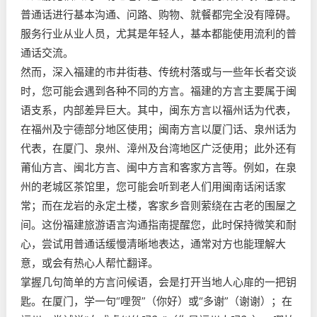
普通话进行基本沟通、问路、购物、就餐都完全没有障碍。
服务行业从业人员，尤其是年轻人，基本都能使用流利的普
通话交流。
然而，深入福建的市井街巷、传统村落或与一些年长者交谈
时，您可能会遇到各种不同的方言。福建的方言主要属于闽
语支系，内部差异巨大。其中，闽东方言以福州话为代表，
在福州及宁德部分地区使用；闽南方言以厦门话、泉州话为
代表，在厦门、泉州、漳州及台湾地区广泛使用；此外还有
莆仙方言、闽北方言、闽中方言和客家方言等。例如，在泉
州的老城区茶馆里，您可能会听到老人们用闽南话闲话家
常；而在龙岩的永定土楼，客家乡音则萦绕在古老的围屋之
间。这份福建旅游语言沟通指南提醒您，此时保持微笑和耐
心，尝试用普通话缓慢清晰地表达，通常对方也能理解大
意，或会有热心人帮忙翻译。
掌握几句简单的方言问候语，会是打开当地人心扉的一把钥
匙。在厦门，学一句“哩贺”（你好）或“多谢”（谢谢）；在