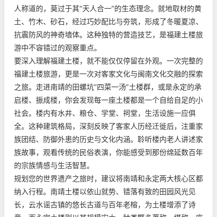
人称道的，莫过于其“天人合一”的生态理念。就地取材的黄
土、竹木、砂石，经过巧妙配比与夯筑，形成了冬暖夏凉、
抗震防风的神奇墙体。这种独特的营造技艺，是福建土楼旅
游中不容错过的观察重点。
要深入理解福建土楼，就不能仅仅停留在外观。一次完整的
福建土楼旅游，更是一次对客家文化与闽南文化交融的探索
之旅。走进南靖的田螺坑“四菜一汤”土楼群，或是永定的承
启楼、振成楼，你会发现每一座土楼都是一个自给自足的小
社会。楼内有水井、粮仓、学堂、祠堂，生活设施一应俱
全。这种建筑格局，深刻反映了客家人历经迁徙后，注重家
族团结、防御外患的历史与文化内涵。聆听楼内老人讲述家
族故事，观看传统的民俗表演，你能感受到那份绵延数百年
的宗族情感与生活智慧。
规划您的世界遗产之旅时，建议将南靖和永定两大核心区都
纳入行程。南靖土楼以依山就势、错落有致的田园风光见
长，云水谣古镇的悠长古道与百年老榕，为土楼增添了诗