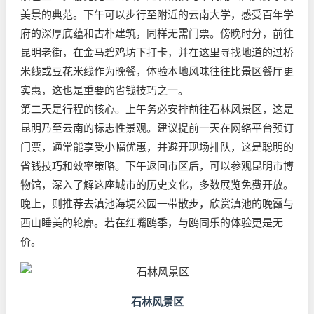
美景的典范。下午可以步行至附近的云南大学，感受百年学
府的深厚底蕴和古朴建筑，同样无需门票。傍晚时分，前往
昆明老街，在金马碧鸡坊下打卡，并在这里寻找地道的过桥
米线或豆花米线作为晚餐，体验本地风味往往比景区餐厅更
实惠，这也是重要的省钱技巧之一。
第二天是行程的核心。上午务必安排前往石林风景区，这是
昆明乃至云南的标志性景观。建议提前一天在网络平台预订
门票，通常能享受小幅优惠，并避开现场排队，这是聪明的
省钱技巧和效率策略。下午返回市区后，可以参观昆明市博
物馆，深入了解这座城市的历史文化，多数展览免费开放。
晚上，则推荐去滇池海埂公园一带散步，欣赏滇池的晚霞与
西山睡美的轮廓。若在红嘴鸥季，与鸥同乐的体验更是无
价。
石林风景区