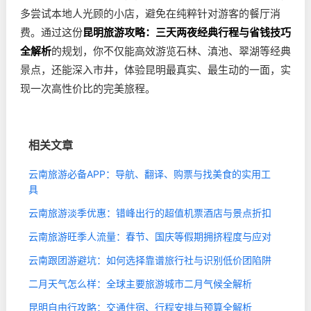
多尝试本地人光顾的小店，避免在纯粹针对游客的餐厅消
费。通过这份
昆明旅游攻略：三天两夜经典行程与省钱技巧
全解析
的规划，你不仅能高效游览石林、滇池、翠湖等经典
景点，还能深入市井，体验昆明最真实、最生动的一面，实
现一次高性价比的完美旅程。
相关文章
云南旅游必备APP：导航、翻译、购票与找美食的实用工
具
云南旅游淡季优惠：错峰出行的超值机票酒店与景点折扣
云南旅游旺季人流量：春节、国庆等假期拥挤程度与应对
云南跟团游避坑：如何选择靠谱旅行社与识别低价团陷阱
二月天气怎么样：全球主要旅游城市二月气候全解析
昆明自由行攻略：交通住宿、行程安排与预算全解析