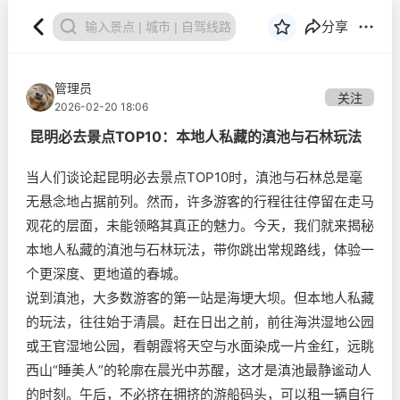
分享
管理员
关注
2026-02-20 18:06
昆明必去景点TOP10：本地人私藏的滇池与石林玩法
当人们谈论起昆明必去景点TOP10时，滇池与石林总是毫
无悬念地占据前列。然而，许多游客的行程往往停留在走马
观花的层面，未能领略其真正的魅力。今天，我们就来揭秘
本地人私藏的滇池与石林玩法，带你跳出常规路线，体验一
个更深度、更地道的春城。
说到滇池，大多数游客的第一站是海埂大坝。但本地人私藏
的玩法，往往始于清晨。赶在日出之前，前往海洪湿地公园
或王官湿地公园，看朝霞将天空与水面染成一片金红，远眺
西山“睡美人”的轮廓在晨光中苏醒，这才是滇池最静谧动人
的时刻。午后，不必挤在拥挤的游船码头，可以租一辆自行