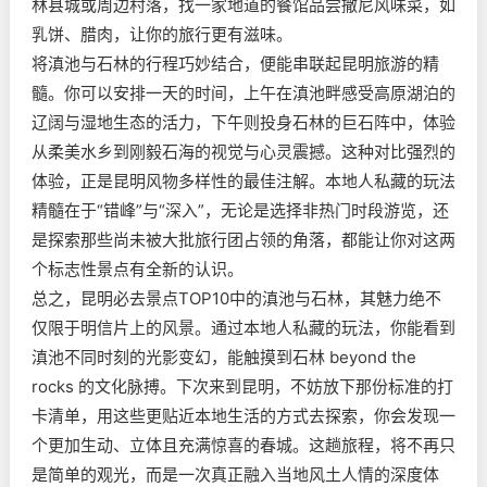
林县城或周边村落，找一家地道的餐馆品尝撒尼风味菜，如
乳饼、腊肉，让你的旅行更有滋味。
将滇池与石林的行程巧妙结合，便能串联起昆明旅游的精
髓。你可以安排一天的时间，上午在滇池畔感受高原湖泊的
辽阔与湿地生态的活力，下午则投身石林的巨石阵中，体验
从柔美水乡到刚毅石海的视觉与心灵震撼。这种对比强烈的
体验，正是昆明风物多样性的最佳注解。本地人私藏的玩法
精髓在于“错峰”与“深入”，无论是选择非热门时段游览，还
是探索那些尚未被大批旅行团占领的角落，都能让你对这两
个标志性景点有全新的认识。
总之，昆明必去景点TOP10中的滇池与石林，其魅力绝不
仅限于明信片上的风景。通过本地人私藏的玩法，你能看到
滇池不同时刻的光影变幻，能触摸到石林 beyond the
rocks 的文化脉搏。下次来到昆明，不妨放下那份标准的打
卡清单，用这些更贴近本地生活的方式去探索，你会发现一
个更加生动、立体且充满惊喜的春城。这趟旅程，将不再只
是简单的观光，而是一次真正融入当地风土人情的深度体