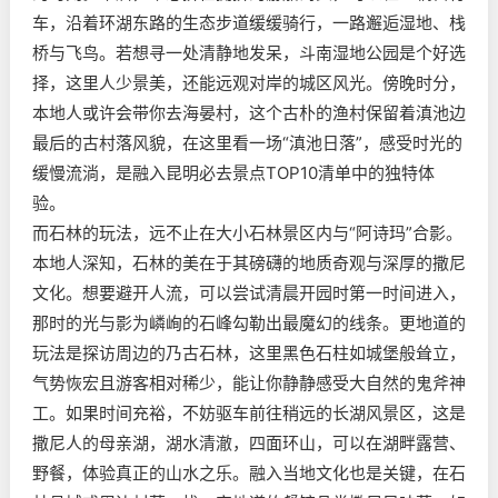
车，沿着环湖东路的生态步道缓缓骑行，一路邂逅湿地、栈
桥与飞鸟。若想寻一处清静地发呆，斗南湿地公园是个好选
择，这里人少景美，还能远观对岸的城区风光。傍晚时分，
本地人或许会带你去海晏村，这个古朴的渔村保留着滇池边
最后的古村落风貌，在这里看一场“滇池日落”，感受时光的
缓慢流淌，是融入昆明必去景点TOP10清单中的独特体
验。
而石林的玩法，远不止在大小石林景区内与“阿诗玛”合影。
本地人深知，石林的美在于其磅礴的地质奇观与深厚的撒尼
文化。想要避开人流，可以尝试清晨开园时第一时间进入，
那时的光与影为嶙峋的石峰勾勒出最魔幻的线条。更地道的
玩法是探访周边的乃古石林，这里黑色石柱如城堡般耸立，
气势恢宏且游客相对稀少，能让你静静感受大自然的鬼斧神
工。如果时间充裕，不妨驱车前往稍远的长湖风景区，这是
撒尼人的母亲湖，湖水清澈，四面环山，可以在湖畔露营、
野餐，体验真正的山水之乐。融入当地文化也是关键，在石