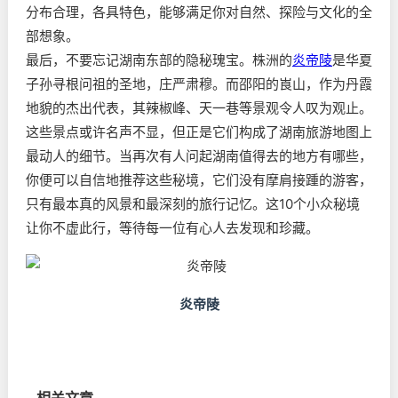
分布合理，各具特色，能够满足你对自然、探险与文化的全
部想象。
最后，不要忘记湖南东部的隐秘瑰宝。株洲的
炎帝陵
是华夏
子孙寻根问祖的圣地，庄严肃穆。而邵阳的崀山，作为丹霞
地貌的杰出代表，其辣椒峰、天一巷等景观令人叹为观止。
这些景点或许名声不显，但正是它们构成了湖南旅游地图上
最动人的细节。当再次有人问起湖南值得去的地方有哪些，
你便可以自信地推荐这些秘境，它们没有摩肩接踵的游客，
只有最本真的风景和最深刻的旅行记忆。这10个小众秘境
让你不虚此行，等待每一位有心人去发现和珍藏。
炎帝陵