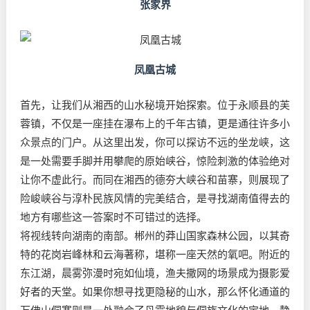
张家界
凤凰古城
首先，让我们从湘西的山水秘境开始探索。位于永顺县的芙
蓉镇，不仅是一座挂在瀑布上的千年古镇，更是通往许多小
众景点的门户。从这里出发，你可以探访不远的坐龙峡，这
是一处需要手脚并用攀爬的原始峡谷，惊险刺激的体验绝对
让你不虚此行。而同在湘西的德夯大峡谷和苗寨，则展现了
险峻峡谷与淳朴民族风情的完美结合，是寻找湖南值得去的
地方有哪些这一答案时不可错过的选择。
将视线转向湖南的南部。郴州的莽山国家森林公园，以其奇
特的花岗岩峰林和云海著称，堪称一座天然的氧吧。附近的
东江湖，晨雾弥漫时宛如仙境，渔夫撒网的场景成为摄影爱
好者的天堂。如果你想寻找更隐秘的山水，那么怀化通道的