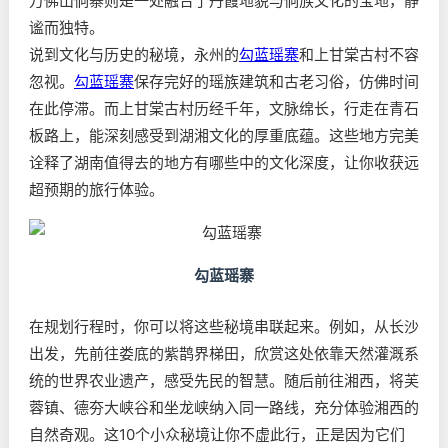
万佛山侗寨则是一处融合了丹霞地貌与侗族文化的宝地，静
谧而独特。
说到文化与历史的秘境，永州的
勾蓝瑶寨
和上甘棠古村不容
忽视。
勾蓝瑶寨
保存完好的瑶族建筑和古老习俗，仿佛时间
在此停滞。而上甘棠古村历经千年，文脉绵长，行走在青石
板路上，能深刻感受到湖湘文化的厚重底蕴。这些地方完美
诠释了湖南值得去的地方有哪些中的文化深度，让你收获远
超预期的旅行体验。
勾蓝瑶寨
在规划行程时，你可以将这些秘境串联起来。例如，从长沙
出发，先前往娄底的紫鹊界梯田，欣赏这处依靠天然灌溉系
统的世界农业遗产，感受先民的智慧。随后前往湘西，将芙
蓉镇、德夯大峡谷和坐龙峡纳入同一路线，充分体验湘西的
自然奇观。这10个小众秘境让你不虚此行，正是因为它们