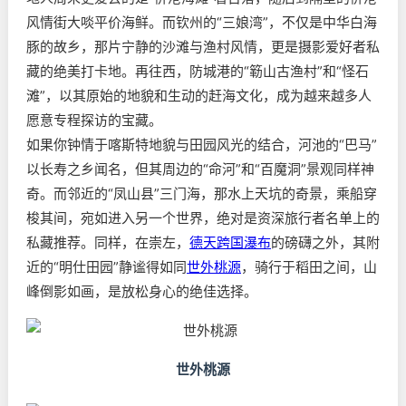
风情街大啖平价海鲜。而钦州的“三娘湾”，不仅是中华白海
豚的故乡，那片宁静的沙滩与渔村风情，更是摄影爱好者私
藏的绝美打卡地。再往西，防城港的“簕山古渔村”和“怪石
滩”，以其原始的地貌和生动的赶海文化，成为越来越多人
愿意专程探访的宝藏。
如果你钟情于喀斯特地貌与田园风光的结合，河池的“巴马”
以长寿之乡闻名，但其周边的“命河”和“百魔洞”景观同样神
奇。而邻近的“凤山县”三门海，那水上天坑的奇景，乘船穿
梭其间，宛如进入另一个世界，绝对是资深旅行者名单上的
私藏推荐。同样，在崇左，
德天跨国瀑布
的磅礴之外，其附
近的“明仕田园”静谧得如同
世外桃源
，骑行于稻田之间，山
峰倒影如画，是放松身心的绝佳选择。
世外桃源