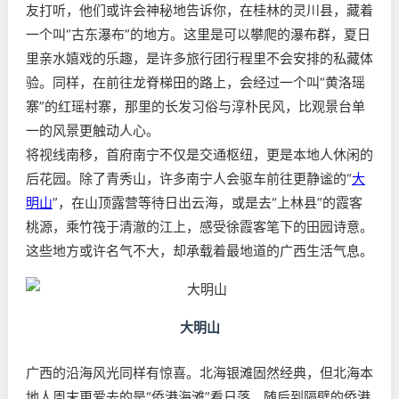
友打听，他们或许会神秘地告诉你，在桂林的灵川县，藏着
一个叫“古东瀑布”的地方。这里是可以攀爬的瀑布群，夏日
里亲水嬉戏的乐趣，是许多旅行团行程里不会安排的私藏体
验。同样，在前往龙脊梯田的路上，会经过一个叫“黄洛瑶
寨”的红瑶村寨，那里的长发习俗与淳朴民风，比观景台单
一的风景更触动人心。
将视线南移，首府南宁不仅是交通枢纽，更是本地人休闲的
后花园。除了青秀山，许多南宁人会驱车前往更静谧的“
大
明山
”，在山顶露营等待日出云海，或是去“上林县”的霞客
桃源，乘竹筏于清澈的江上，感受徐霞客笔下的田园诗意。
这些地方或许名气不大，却承载着最地道的广西生活气息。
大明山
广西的沿海风光同样有惊喜。北海银滩固然经典，但北海本
地人周末更爱去的是“侨港海滩”看日落，随后到隔壁的侨港