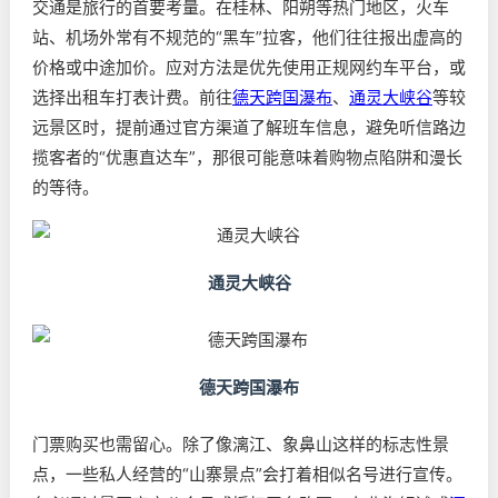
交通是旅行的首要考量。在桂林、阳朔等热门地区，火车
站、机场外常有不规范的“黑车”拉客，他们往往报出虚高的
价格或中途加价。应对方法是优先使用正规网约车平台，或
选择出租车打表计费。前往
德天跨国瀑布
、
通灵大峡谷
等较
远景区时，提前通过官方渠道了解班车信息，避免听信路边
揽客者的“优惠直达车”，那很可能意味着购物点陷阱和漫长
的等待。
通灵大峡谷
德天跨国瀑布
门票购买也需留心。除了像漓江、象鼻山这样的标志性景
点，一些私人经营的“山寨景点”会打着相似名号进行宣传。