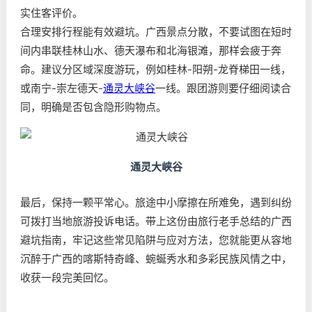
实住客评价。
合理安排行程能有效避坑。广西景点分散，不要试图在短时
间内串联桂林山水、德天瀑布和北海银滩，那样会疲于奔
命。建议分区域深度游玩，例如桂林-阳朔-龙脊梯田一线，
或南宁-崇左德天-
通灵大峡谷
一线。跟团游则要仔细阅读合
同，明确是否包含隐形购物点。
通灵大峡谷
最后，保持一颗平常心。旅途中小摩擦在所难免，遇到纠纷
可拨打当地旅游投诉电话。带上这份由旅行老手总结的广西
避坑指南，牢记这些常见陷阱与应对方法，您就能更从容地
沉醉于广西的喀斯特奇峰、蜿蜒秀水和多彩民族风情之中，
收获一段完美回忆。