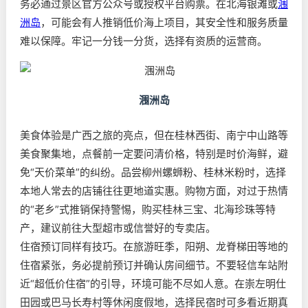
务必通过景区官方公众号或授权平台购票。在北海银滩或
涠
洲岛
，可能会有人推销低价海上项目，其安全性和服务质量
难以保障。牢记一分钱一分货，选择有资质的运营商。
涠洲岛
美食体验是广西之旅的亮点，但在桂林西街、南宁中山路等
美食聚集地，点餐前一定要问清价格，特别是时价海鲜，避
免“天价菜单”的纠纷。品尝柳州螺蛳粉、桂林米粉时，选择
本地人常去的店铺往往更地道实惠。购物方面，对过于热情
的“老乡”式推销保持警惕，购买桂林三宝、北海珍珠等特
产，建议前往大型超市或信誉好的专卖店。
住宿预订同样有技巧。在旅游旺季，阳朔、龙脊梯田等地的
住宿紧张，务必提前预订并确认房间细节。不要轻信车站附
近“超低价住宿”的引导，环境可能不尽如人意。在崇左明仕
田园或巴马长寿村等休闲度假地，选择民宿时可多看近期真