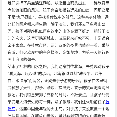
我们选择了乘坐漓江游船，从磨盘山码头出发，一路欣赏两
岸如诗如画的风景。孩子兴奋地指着远处的山峦，问那座是
不是“九马画山”，寻找着传说中的骏马。这种亲身体验，远
比任何图片都来得生动。除了漓江，我们还去了象鼻山公
园，孩子对那座酷似巨象饮水的山体充满了好奇。相较于漓
江的宏大，这里更贴近城市，游玩起来轻松不累，非常适合
亲子家庭。在桂林市区，两江四湖的夜景也值得一看，乘船
夜游，灯火璀璨中的亭台楼阁，宛如梦境，为第一天的行程
画上浪漫的句号。
结束了桂林的山水之旅，我们动身前往北海，去兑现对孩子
“看大海、玩沙滩”的承诺。北海银滩以其“滩长平、沙细
白、水温净”而闻名，无疑是亲子游的乐园。孩子在这里彻
底释放了天性，挖沙、踏浪、捡贝壳，欢乐的笑声随着海风
飘荡。我们特意安排了充裕的时间，不赶景点，让孩子尽情
享受与大海亲近的每一刻。除了银滩，我们还乘船前往了
涠
洲岛
。这座中国最年轻的火山岛，对于孩子来说就像一个地
质探险乐园。在鳄鱼山景区，可以看到奇特的火山熔岩遗