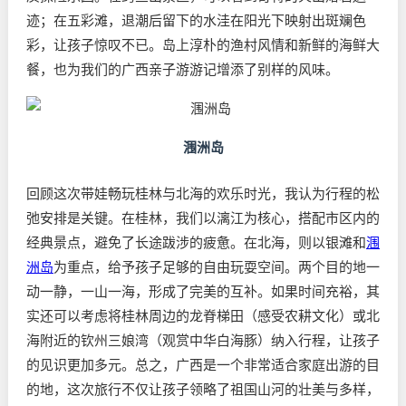
迹；在五彩滩，退潮后留下的水洼在阳光下映射出斑斓色
彩，让孩子惊叹不已。岛上淳朴的渔村风情和新鲜的海鲜大
餐，也为我们的广西亲子游游记增添了别样的风味。
涠洲岛
回顾这次带娃畅玩桂林与北海的欢乐时光，我认为行程的松
弛安排是关键。在桂林，我们以漓江为核心，搭配市区内的
经典景点，避免了长途跋涉的疲惫。在北海，则以银滩和
涠
洲岛
为重点，给予孩子足够的自由玩耍空间。两个目的地一
动一静，一山一海，形成了完美的互补。如果时间充裕，其
实还可以考虑将桂林周边的龙脊梯田（感受农耕文化）或北
海附近的钦州三娘湾（观赏中华白海豚）纳入行程，让孩子
的见识更加多元。总之，广西是一个非常适合家庭出游的目
的地，这次旅行不仅让孩子领略了祖国山河的壮美与多样，