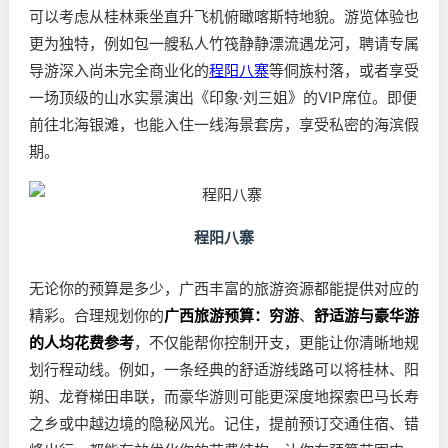
可以考虑从桂林乘坐直升飞机俯瞰喀斯特地貌。游览体验也
更为独特，例如包一艘私人竹筏静静漂流遇龙河，聘请专属
导游深入尚未完全商业化的
程阳八寨
等侗族村落，或者享受
一场顶级的山水实景演出《印象·刘三姐》的VIP席位。即便
前往北海银滩，也能入住一线海景套房，享受私密的海滨假
期。
程阳八寨
无论你的预算是多少，广西丰富的旅游资源都能提供对应的
精彩。合理规划你的
广西旅游预算：穷游
、
舒适游与豪华游
的人均花费参考
，不仅能帮你控制开支，更能让你清晰地规
划行程动线。例如，一条经典的舒适游线路可以将桂林、阳
朔、龙脊梯田串联，而豪华游则可能更深度地探索巴马长寿
之乡或中越边境的隐秘风光。记住，提前预订交通住宿、错