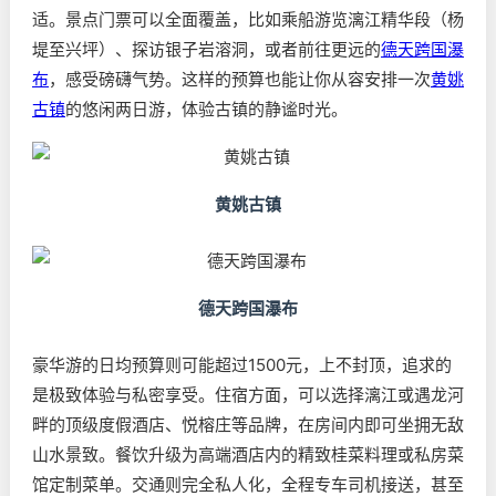
适。景点门票可以全面覆盖，比如乘船游览漓江精华段（杨
堤至兴坪）、探访银子岩溶洞，或者前往更远的
德天跨国瀑
布
，感受磅礴气势。这样的预算也能让你从容安排一次
黄姚
古镇
的悠闲两日游，体验古镇的静谧时光。
黄姚古镇
德天跨国瀑布
豪华游的日均预算则可能超过1500元，上不封顶，追求的
是极致体验与私密享受。住宿方面，可以选择漓江或遇龙河
畔的顶级度假酒店、悦榕庄等品牌，在房间内即可坐拥无敌
山水景致。餐饮升级为高端酒店内的精致桂菜料理或私房菜
馆定制菜单。交通则完全私人化，全程专车司机接送，甚至