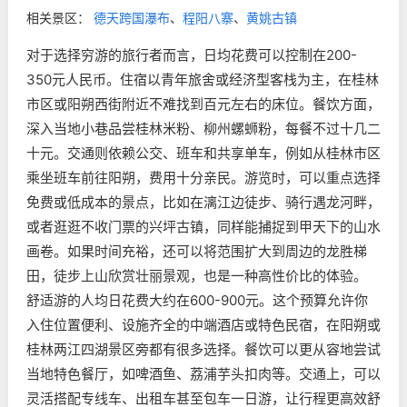
相关景区：
德天跨国瀑布
、
程阳八寨
、
黄姚古镇
对于选择穷游的旅行者而言，日均花费可以控制在200-
350元人民币。住宿以青年旅舍或经济型客栈为主，在桂林
市区或阳朔西街附近不难找到百元左右的床位。餐饮方面，
深入当地小巷品尝桂林米粉、柳州螺蛳粉，每餐不过十几二
十元。交通则依赖公交、班车和共享单车，例如从桂林市区
乘坐班车前往阳朔，费用十分亲民。游览时，可以重点选择
免费或低成本的景点，比如在漓江边徒步、骑行遇龙河畔，
或者逛逛不收门票的兴坪古镇，同样能捕捉到甲天下的山水
画卷。如果时间充裕，还可以将范围扩大到周边的龙胜梯
田，徒步上山欣赏壮丽景观，也是一种高性价比的体验。
舒适游的人均日花费大约在600-900元。这个预算允许你
入住位置便利、设施齐全的中端酒店或特色民宿，在阳朔或
桂林两江四湖景区旁都有很多选择。餐饮可以更从容地尝试
当地特色餐厅，如啤酒鱼、荔浦芋头扣肉等。交通上，可以
灵活搭配专线车、出租车甚至包车一日游，让行程更高效舒