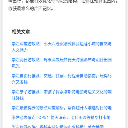
峰出行，都能有效优化你的花费结构，让你在预算范围内，
收获最难忘的广西记忆。
相关文章
崇左深度游攻略：七天六晚沉浸式体验边陲小城的自然与
人文魅力
崇左两日游攻略：周末高效玩转德天跨国瀑布与明仕田园
风光
崇左自由行推荐：交通、住宿、行程全自助指南，玩得尽
兴又省钱
崇左亲子游推荐：带孩子探索喀斯特地貌与边关文化的趣
味路线
崇左最值得去的景点深度解析，帮你避开人潮选对目的地
崇左必去景点TOP5：德天瀑布、明仕田园等精华打卡地
崇左旅游攻略：揭秘中越边境的山水秘境与美食地图