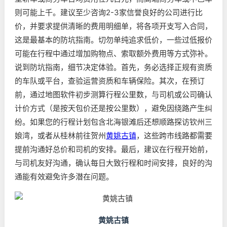
则可能上千。建议至少咨询2-3家信誉良好的公司进行比
价，并要求提供清晰的费用明细单，将各项开支写入合同，
这是最基本的防坑指南。切勿单纯追求低价，一些过低报价
可能在行程中通过增加购物点、索取额外费用等方式弥补。
说到防坑指南，细节决定体验。首先，务必选择正规有资质
的车队或平台，查验运营资质和车辆保险。其次，在预订
前，通过地图软件初步测算行程公里数，与司机或公司确认
计价方式（是按天包价还是按公里数），避免因绕路产生纠
纷。如果您的行程计划包含北海银滩后还想顺路探访钦州三
娘湾，或者从桂林前往贺州
黄姚古镇
，这些跨市线路都需要
提前沟通好总价和司机的安排。最后，建议在行程开始前，
与司机友好沟通，确认每日大致行程和时间安排，良好的沟
通能有效避免许多潜在问题。
黄姚古镇