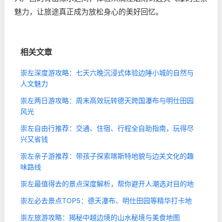
魅力，让旅途真正成为放松身心的美好回忆。
相关文章
崇左深度游攻略：七天六晚沉浸式体验边陲小城的自然与
人文魅力
崇左两日游攻略：周末高效玩转德天跨国瀑布与明仕田园
风光
崇左自由行推荐：交通、住宿、行程全自助指南，玩得尽
兴又省钱
崇左亲子游推荐：带孩子探索喀斯特地貌与边关文化的趣
味路线
崇左最值得去的景点深度解析，帮你避开人潮选对目的地
崇左必去景点TOP5：德天瀑布、明仕田园等精华打卡地
崇左旅游攻略：揭秘中越边境的山水秘境与美食地图