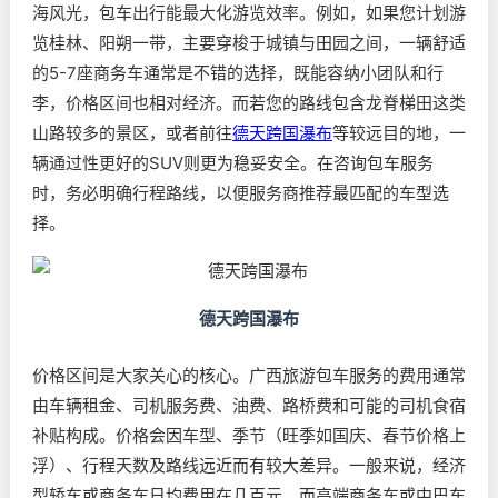
海风光，包车出行能最大化游览效率。例如，如果您计划游
览桂林、阳朔一带，主要穿梭于城镇与田园之间，一辆舒适
的5-7座商务车通常是不错的选择，既能容纳小团队和行
李，价格区间也相对经济。而若您的路线包含龙脊梯田这类
山路较多的景区，或者前往
德天跨国瀑布
等较远目的地，一
辆通过性更好的SUV则更为稳妥安全。在咨询包车服务
时，务必明确行程路线，以便服务商推荐最匹配的车型选
择。
德天跨国瀑布
价格区间是大家关心的核心。广西旅游包车服务的费用通常
由车辆租金、司机服务费、油费、路桥费和可能的司机食宿
补贴构成。价格会因车型、季节（旺季如国庆、春节价格上
浮）、行程天数及路线远近而有较大差异。一般来说，经济
型轿车或商务车日均费用在几百元，而高端商务车或中巴车