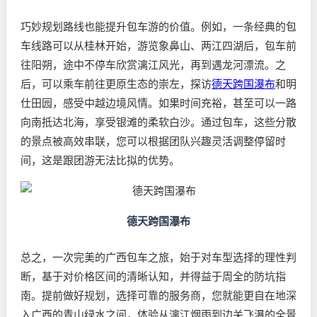
巧妙规划路线也能提升包车游的价值。例如，一条经典的包
车线路可以从桂林开始，游览象鼻山、两江四湖后，包车前
往阳朔，途中不停车欣赏漓江风光，再到遇龙河漂流。之
后，可以乘车前往更原生态的崇左，探访
德天跨国瀑布
和明
仕田园，感受中越边境风情。如果时间充裕，甚至可以一路
向南抵达北海，享受银滩的柔软白沙。通过包车，这些分散
的景点被高效串联，您可以根据团队兴趣灵活调整停留时
间，这是跟团游无法比拟的优势。
德天跨国瀑布
总之，一次完美的广西包车之旅，始于对车型选择的理性判
断，基于对价格区间的清晰认知，并得益于周全的防坑指
南。提前做好规划，选择可靠的服务商，您就能更自在地深
入广西的青山绿水之间，体验从漓江烟雨到边关飞瀑的全景