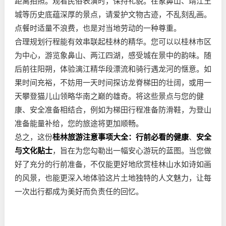
距离拍照。观看民俗表演时，保持礼貌。在象鼻山、靖江王
城等历史底蕴深厚的景点，请爱护文物古迹，不乱刻乱画。
点餐时适量不浪费，也是对当地劳动的一种尊重。
合理规划行程能有效串联起桂林的精华。您可以以桂林市区
为中心，游览象鼻山、两江四湖，感受城在景中的韵味。随
后前往阳朔，体验漓江精华段漂流和骑行遇龙河的惬意。如
果时间充裕，不妨用一天时间探访龙脊梯田的壮阔，或用一
天攀登猫儿山领略华南之巅的雄奇。将这些景点与您的健
康、安全准备相结合，例如为梯田行程准备防滑鞋，为登山
准备能量补给，您的旅途将更加顺畅。
总之，这份
桂林旅游注意事项大全：行前必看的健康
、
安全
与文化贴士
，旨在为您勾勒出一幅安心游玩的蓝图。当您做
好了充分的行前准备，不仅能更好地欣赏桂林山水如诗如画
的风景，也能更深入地体验这片土地独特的人文魅力，让每
一次出行都成为美好而负责任的回忆。