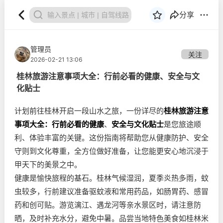
分享
管理员
关注
2026-02-21 13:06
桂林旅游注意事项大全：行前必看的健康、安全与文
化贴士
计划前往桂林开启一段山水之旅，一份详尽的
桂林旅游注意
事项大全：行前必看的健康
、
安全与文化贴士
是您旅途顺
利、体验丰富的关键。这份指南将帮助您从健康防护、安全
守则到文化尊重，全方位做好准备，让您能更安心地沉浸于
甲天下的美景之中。
健康是愉快旅程的基石。桂林气候湿润，夏季炎热多雨，蚊
虫较多，行前建议准备驱蚊液和常用药品，如肠胃药、感冒
药和创可贴。游览漓江、遇龙河等亲水景区时，请注意防
晒，及时补充水分，避免中暑。品尝当地特色美食如桂林米