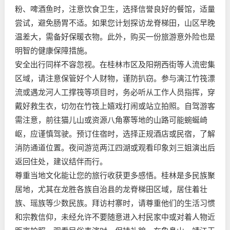
粉、啤酒鱼时，注意饮食卫生，选择信誉良好的餐馆，适量
尝试，避免肠胃不适。如果您计划探访龙脊梯田，山区早晚
温差大，需备好保暖衣物。此外，购买一份旅游意外险也是
明智的健康保障措施。
安全出行同样不容忽视。在桂林市区及阳朔西街等人流密集
区域，请注意保管好个人财物，谨防扒窃。参与漓江竹筏漂
流或遇龙河人工撑筏等项目时，务必听从工作人员指挥，穿
戴好救生衣，切勿在竹筏上嬉戏打闹或站立拍照。自驾游客
需注意，前往猫儿山或资源八角寨等地的山路可能蜿蜒崎
岖，应谨慎驾驶。预订住宿时，选择正规酒店或民宿，了解
消防通道位置。夜间游览两江四湖或观看印象刘三姐演出后
返回住处，建议结伴而行。
尊重当地文化能让您的旅行收获更多感悟。桂林是多民族聚
居地，尤其在龙胜各族自治县的龙脊梯田区域，居住着壮
族、瑶族等少数民族。拜访村寨时，请尊重他们的生活习惯
和宗教信仰，未经允许不要随意进入村民家中或对着人物近