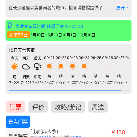
在长沙这座以美食闻名的城市，粮食博物馆提供了一个独特的视角，让您探寻每一粒米、每一口面背后的深远故事。这里并非传统意义上的文物陈列，而是将粮食的起源、耕种、储藏、加工到成为盘中餐的完整链条生动呈现。 馆内核心展区通过古代农具实物、逼真的农耕场景复原以及详实的图文资料，系统梳理了中国粮食生产技术的发展史。您可以见到从新石器时代的石磨盘到近代的碾米机，直观感受“粒粒皆辛苦”的技术演进。特别值得一提的是对湖南本土稻作文明的深度解读，展示了洞庭湖平原如何成为天下粮仓的地理与人文根基。 博物馆巧妙运用多媒体互动和实物体验，例如设置的小型碾米装置可供操作，让参观者，尤其是青少年，亲手触摸粮食从谷物到精米的蜕变过程。它不仅仅讲述过去，更引导观众思考粮食安全、节约与可持续农业的未来议题。在这里，寻常的粮食被赋予了文明载体的厚重分量，是一次连接土地、历史与日常生活的深刻认知之旅。
展开
最适宜游玩时间(体感温度18~25℃)
未来55日
3月10日~6月10日
10月1日~12月10日
15日天气预报
09-21
09-22
09-23
09-24
09-25
09-26
09-27
09-28
今天
明天
后天
晴
晴
晴
晴
晴
晴
晴
晴
晴
阴天
中雨
7~22°
7~22°
7~22°
7~22°
7~22°
7~22°
7~22°
7~22°
7~22°
7~22°
7~22°
订票
评价
攻略/游记
周边
景点门票
门票(成人票)
￥130
景点联票