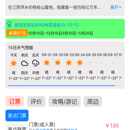
在江西萍乡的杨岐山腹地，隐藏着一座历经亿万年水流雕琢的地下艺术宫殿——孽龙洞。这座全长4.2公里的天然溶洞，以“地下艺术长廊”闻名，其独特之处在于洞内水源充沛，一条清澈的地下河贯穿始终，流水声与钟乳石景观相伴，形成了动态的游览体验。 洞中景观全然出自自然之手：高达30米的“擎天柱”巍然耸立，“仙女下凡”的钟乳石衣袂翩然，“雨打芭蕉”处石幔薄如蝉翼，水珠滴落之声清脆悦耳。最令人称奇的是“洞天飞瀑”，地下河水在此跌落成瀑，水汽氤氲，在灯光映照下如梦似幻。洞内恒温18℃，夏季清凉如秋，冬季温暖宜人。 作为典型的喀斯特地貌溶洞，孽龙洞的沉积物类型丰富，石笋、石柱、石幔、石花发育完整，其规模与观赏性在华东地区首屈一指。游览全程约需两小时，沿着平整的步道前行，既可欣赏地质奇观，又能聆听流水潺潺，感受大地深处永不停止的创造之力。
展开
最适宜游玩时间(体感温度18~25℃)
未来67日
10月15日~12月15日
3月10日~5月20日
15日天气预报
09-21
09-22
09-23
09-24
09-25
09-26
09-27
09-28
今天
明天
后天
晴
晴
晴
晴
晴
晴
晴
晴
晴
阴天
中雨
7~22°
7~22°
7~22°
7~22°
7~22°
7~22°
7~22°
7~22°
7~22°
7~22°
7~22°
订票
评价
攻略/游记
周边
景点门票
门票(成人票)
￥130
景点联票