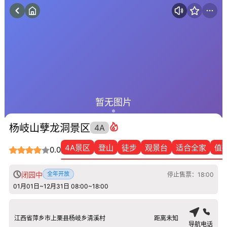
暂无图片
杨岐山孽龙洞景区
4A
4A景区
登山
徒步
观景台
适合全家
值
0.0
闭园中
全年开放
停止售票：18:00
01月01日~12月31日 08:00~18:00
江西省萍乡市上栗县杨岐乡清溪村
距离未知
导航
电话