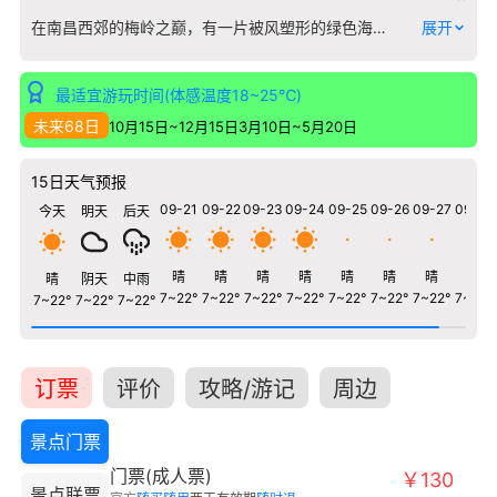
在南昌西郊的梅岭之巅，有一片被风塑形的绿色海洋——竹海明珠。这里并非传统意义上的险峻山川，而是由3万余亩毛竹构成的连绵坡谷，山风过处，竹涛如海，形成了赣中地区罕见的规模化竹林景观。 四季在此勾勒出截然不同的画卷。春日，新笋破土，林间充满生机勃发的脆响；夏季，浓荫蔽日，竹叶滤出的凉意比空调更清爽；秋风吹起时，竹梢摇曳如金色波浪；冬雪降临，修竹负雪，勾勒出水墨般的清雅线条。沿着石板步道深入竹海，光线被切割成缕，空气中弥漫着竹叶特有的清香。登上观景台俯瞰，连绵竹浪依山势起伏，远处南昌城廓若隐若现，这种城市与自然咫尺相接的体验，正是竹海明珠最独特的馈赠。 景区内还散落着千年银杏、古道驿站等人文痕迹，但主角始终是这片会呼吸的竹子。无论是追寻“独坐幽篁里”的静谧，还是渴望在天然氧吧中舒展身心，这里都能让你在竹韵涛声中，找到城市边缘的那份清凉与宁静。
展开
最适宜游玩时间(体感温度18~25℃)
未来68日
10月15日~12月15日
3月10日~5月20日
15日天气预报
09-21
09-22
09-23
09-24
09-25
09-26
09-27
09-28
今天
明天
后天
晴
晴
晴
晴
晴
晴
晴
晴
晴
阴天
中雨
7~22°
7~22°
7~22°
7~22°
7~22°
7~22°
7~22°
7~22°
7~22°
7~22°
7~22°
订票
评价
攻略/游记
周边
景点门票
门票(成人票)
￥130
景点联票