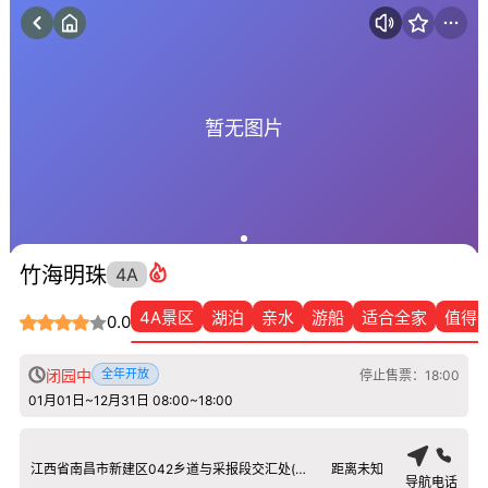
暂无图片
竹海明珠
4A
4A景区
湖泊
亲水
游船
适合全家
值得
0.0
闭园中
全年开放
停止售票：18:00
01月01日~12月31日 08:00~18:00
江西省南昌市新建区042乡道与采报段交汇处(校旅风真人CS营地对面停车场附近)
距离未知
导航
电话