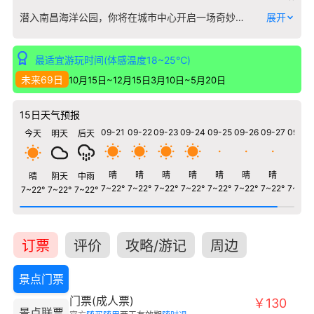
潜入南昌海洋公园，你将在城市中心开启一场奇妙的深海漫游。这里不仅是江西首个大型海洋主题场馆，更是一个集观赏、互动、科普于一体的蓝色世界。 步入长达数十米的海底隧道，成群的鳐鱼从头顶优雅滑过，鲨鱼在身侧悄然巡游。最不容错过的是梦幻水母宫，数千只水母在变幻灯光下翩然起舞，如同水中绽放的星空。每天多场的海狮表演与美人鱼剧场，将海洋生物的智慧与优雅生动呈现。孩子们可以在触摸池轻轻触碰海星，在科普课堂了解潮间带生态。 这里特别适合家庭出游，既有让孩子兴奋的海洋剧场，也有让成年人沉浸的静谧展区。无论是观察企鹅摇摆踱步，还是观看潜水员与鱼群共舞的喂食秀，都能感受到海洋生命的蓬勃活力。
展开
最适宜游玩时间(体感温度18~25℃)
未来69日
10月15日~12月15日
3月10日~5月20日
15日天气预报
09-21
09-22
09-23
09-24
09-25
09-26
09-27
09-28
今天
明天
后天
晴
晴
晴
晴
晴
晴
晴
晴
晴
阴天
中雨
7~22°
7~22°
7~22°
7~22°
7~22°
7~22°
7~22°
7~22°
7~22°
7~22°
7~22°
订票
评价
攻略/游记
周边
景点门票
门票(成人票)
￥130
景点联票