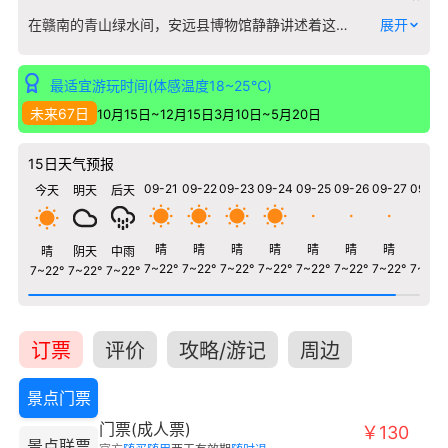
在赣南的青山绿水间，安远县博物馆静静讲述着这片土地的千年故事。这里并非简单的文物陈列，而是一部以实物写就的安远编年史。 馆藏核心紧密围绕安远两大文化脉络：客家迁徙与赣南苏区历史。您将看到清代客家女性独特的“凉帽”与银饰，感受中原衣冠南渡后在此落地生根的生活智慧；更能近距离观察土地革命时期的标语、武器与生活器具，每一件褪色的文物都凝固着“苏区全红县”那段烽火连天的岁月。博物馆特别注重本地出土文物的展示，从新石器时代的石镞到宋代青白瓷，清晰勾勒出东江源头人类活动的轨迹。 最引人注目的是对安远非物质文化遗产的系统展示，包括省级非遗“车马灯”的原始道具与图文解说，让静态的历史与鲜活的民间传统得以对话。这座博物馆就像一把钥匙，为您打开一扇门，门后是安远从古越之地到客家聚落，再到红色热土的完整记忆图景。
展开
最适宜游玩时间(体感温度18~25℃)
未来67日
10月15日~12月15日
3月10日~5月20日
15日天气预报
09-21
09-22
09-23
09-24
09-25
09-26
09-27
09-28
今天
明天
后天
晴
晴
晴
晴
晴
晴
晴
晴
晴
阴天
中雨
7~22°
7~22°
7~22°
7~22°
7~22°
7~22°
7~22°
7~22°
7~22°
7~22°
7~22°
订票
评价
攻略/游记
周边
景点门票
门票(成人票)
￥130
景点联票