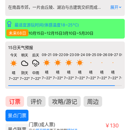
在南昌市郊，一片由丘陵、湖泊与古建筑交织而成的独特空间，构成了江西明清古民居博览园。这里并非简单的建筑陈列，而是将百余栋来自江西各地的原拆原建古民居，依山就水，错落安置在自然的怀抱中。清澈的湖水环绕着青砖灰瓦的马头墙，蜿蜒的石板路连接起一座座天井院落，让凝固的建筑史在流动的山水画卷中重新呼吸。 漫步园中，您能直观对比赣北、赣中、赣南等不同地域的民居风格：抚州的雕花门楼、婺源的砖木结构、赣南的围屋形制，都在诉说着江西“物华天宝，人杰地灵”的往昔。春季，湖岸垂柳与新绿的山峦将古村染成一片清新；秋日，层林尽染，倒映水中，与古宅的沧桑相映成趣。这不仅是一次对建筑艺术的探访，更是一场在山水格局中沉浸式体验江西民间生活美学的漫步。
展开
最适宜游玩时间(体感温度18~25℃)
未来68日
10月15日~12月15日
3月10日~5月20日
15日天气预报
09-21
09-22
09-23
09-24
09-25
09-26
09-27
09-28
今天
明天
后天
晴
晴
晴
晴
晴
晴
晴
晴
晴
阴天
中雨
7~22°
7~22°
7~22°
7~22°
7~22°
7~22°
7~22°
7~22°
7~22°
7~22°
7~22°
订票
评价
攻略/游记
周边
景点门票
门票(成人票)
￥130
景点联票