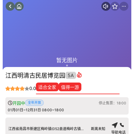
暂无图片
江西明清古民居博览园
5A
适合全家
值得一游
0.0
开园中
全年开放
停止售票：18:00
01月01日~12月31日 08:00~18:00
江西省南昌市新建区梅岭镇(052县道梅岭古镇向东南210米)
距离未知
导航
电话