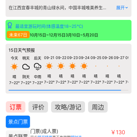
在江西宜春丰城的青山绿水间，中国丰城唯美养生谷展示馆如同一座静默的叙事者，专注于讲述一个关于泥土、火焰与千年智慧的故事。这里并非泛泛展示养生概念，而是将焦点凝聚于丰城绵延千年的核心物产——富硒土壤及其衍生出的健康陶瓷文化。 展馆以“土、火、器、生”为脉络，系统揭示了丰城特有的富硒陶土资源如何通过窑火淬炼，转化为具有实用与养生功能的陶瓷器物。您将看到从汉代洪州窑到现代养生瓷的完整谱系，了解硒元素在高温下如何稳定融于器皿，并随日常使用温和释放。馆内不仅陈列着古朴的洪州窑出土文物，更以现代科技直观演示陶瓷的矿物析出过程，让“养生”这一抽象概念变得可视、可感、可验证。 这里是一次对“器以载道”的深度解读，邀请您从一方特有的泥土开始，探寻中国养生文化中一个坚实而独特的物质载体。
展开
最适宜游玩时间(体感温度18~25℃)
未来67日
10月15日~12月15日
3月10日~5月20日
15日天气预报
09-21
09-22
09-23
09-24
09-25
09-26
09-27
09-28
今天
明天
后天
晴
晴
晴
晴
晴
晴
晴
晴
晴
阴天
中雨
7~22°
7~22°
7~22°
7~22°
7~22°
7~22°
7~22°
7~22°
7~22°
7~22°
7~22°
订票
评价
攻略/游记
周边
景点门票
门票(成人票)
￥130
景点联票