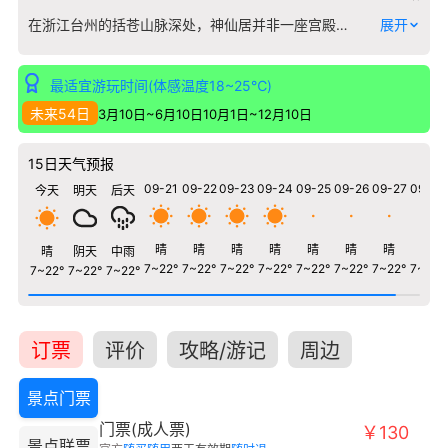
在浙江台州的括苍山脉深处，神仙居并非一座宫殿或庙宇，而是一片由亿万年前火山流纹岩雕琢而成的峰林世界。这里最引人注目的，是上百座巍然耸立的岩柱，它们拔地而起，形态各异，构成了“观音峰”、“如来神掌”等天然巨像，其密集程度与造型的丰富性，在中国东南丘陵地带实属罕见。 游览神仙居，是一场穿行于山脊与峡谷之间的立体旅程。沿着悬于峭壁之上的栈道行走，脚下是深不见底的幽谷，身旁是触手可及的云雾与奇峰。景区内南北两条索道，将您直接送至山巅，大大降低了探索这片险峻之地的体力门槛。雨后初晴时分，云海翻涌，群峰如岛礁般浮于其上，“神仙居”之名便在此刻得到了最生动的诠释。 无论是沿着山涧探寻瀑布的清幽，还是立于高空栈桥感受山风的激荡，这里的地质奇观与变幻的岚霭，共同营造出一种超脱尘世的意境，等待您亲身步入这幅流动的山水画卷。
展开
最适宜游玩时间(体感温度18~25℃)
未来54日
3月10日~6月10日
10月1日~12月10日
15日天气预报
09-21
09-22
09-23
09-24
09-25
09-26
09-27
09-28
今天
明天
后天
晴
晴
晴
晴
晴
晴
晴
晴
晴
阴天
中雨
7~22°
7~22°
7~22°
7~22°
7~22°
7~22°
7~22°
7~22°
7~22°
7~22°
7~22°
订票
评价
攻略/游记
周边
景点门票
门票(成人票)
￥130
景点联票