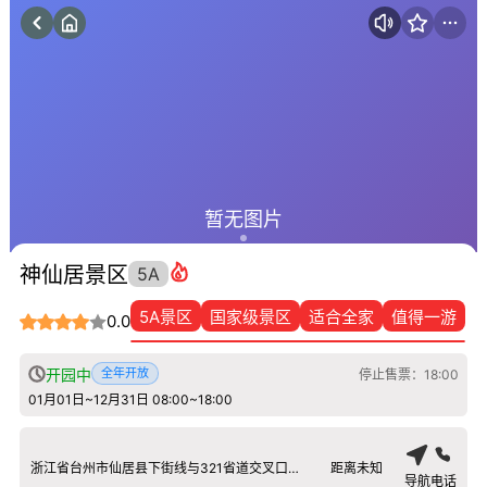
暂无图片
神仙居景区
5A
5A景区
国家级景区
适合全家
值得一游
0.0
开园中
全年开放
停止售票：18:00
01月01日~12月31日 08:00~18:00
浙江省台州市仙居县下街线与321省道交叉口南180米
距离未知
导航
电话