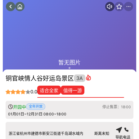
暂无图片
铜官峡情人谷好运岛景区
3A
适合全家
值得一游
0.0
开园中
全年开放
停止售票：18:00
01月01日~12月31日 08:00~18:00
浙江省杭州市建德市新安江街道千岛湖水域内
距离未知
导航
电话