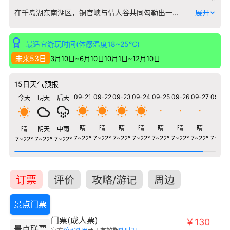
在千岛湖东南湖区，铜官峡与情人谷共同勾勒出一片被碧水环抱的幽深秘境。这里并非一览无余的宽阔湖面，而是湖水沿着峡谷蜿蜒深入，形成了“湖中有峡，峡中有湖”的独特地貌。陡峭的岩壁从翡翠色的水中拔地而起，行船其间，仿佛穿梭于一幅立体的山水画卷。 情人谷以一条常年奔流的山涧瀑布为核心，夏季水势丰沛时，如白练垂空，轰鸣作响；秋冬时节，则化为层层叠叠的珠帘，在阳光下闪烁。沿步道拾级而上，你能触摸到被水流打磨光滑的岩石，感受空气中弥漫的清凉水汽。 好运岛则像一颗镶嵌在峡口的绿宝石，是俯瞰这片山水交融景象的最佳观景台。登临岛上，铜官峡的幽深与千岛湖的浩渺同时铺展在眼前。这里的四季色彩分明：春天山花点缀着新绿，夏季满目苍翠沁人心脾，秋日层林尽染倒映碧水，冬季则云雾缭绕如临仙境。这是一处需要你放慢脚步，乘一叶轻舟去细细品味湖光山色层次之美的宁静之地。
展开
最适宜游玩时间(体感温度18~25℃)
未来53日
3月10日~6月10日
10月1日~12月10日
15日天气预报
09-21
09-22
09-23
09-24
09-25
09-26
09-27
09-28
今天
明天
后天
晴
晴
晴
晴
晴
晴
晴
晴
晴
阴天
中雨
7~22°
7~22°
7~22°
7~22°
7~22°
7~22°
7~22°
7~22°
7~22°
7~22°
7~22°
订票
评价
攻略/游记
周边
景点门票
门票(成人票)
￥130
景点联票