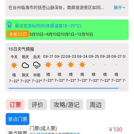
在台州临海市的括苍山脉深处，南屏旅游景区如同一幅被时光浸染的淡彩水墨画。这里并非以奇峰险壑夺人眼球，而是以绵延十里的红枫古道闻名遐迩。每当深秋时节，古道两侧近三千株百年枫香与鸡爪槭次第染金转红，形成一条蜿蜒于山脊的火焰长廊，阳光透过斑斓的叶隙洒在卵石路上，光影流动如碎金铺地。 景区核心的南屏山拥有浙东地区保存最完好的低海拔常绿阔叶林生态系统，春末满山杜鹃似霞，盛夏竹林涌起碧波，冬季雾凇凝结成玉树琼枝。最具特色的是山顶观景台，可同时俯瞰三门湾、台州湾、乐清湾三湾交汇的独特海景，山海相接处云涛翻涌，形成“山海屏风”的奇观。十八潭瀑布群在雨季奏响自然交响，其中龙潭瀑落差达八十余米，水雾中常现彩虹横跨峡谷。 这里适合喜静不喜闹的旅行者，沿着青苔斑驳的石阶缓步而上，能在古树虬枝间听见千年驿道的历史回响，于观海平台上感受山海相依的磅礴气象。
展开
最适宜游玩时间(体感温度18~25℃)
未来55日
3月10日~6月10日
10月1日~12月10日
15日天气预报
09-21
09-22
09-23
09-24
09-25
09-26
09-27
09-28
今天
明天
后天
晴
晴
晴
晴
晴
晴
晴
晴
晴
阴天
中雨
7~22°
7~22°
7~22°
7~22°
7~22°
7~22°
7~22°
7~22°
7~22°
7~22°
7~22°
订票
评价
攻略/游记
周边
景点门票
门票(成人票)
￥130
景点联票