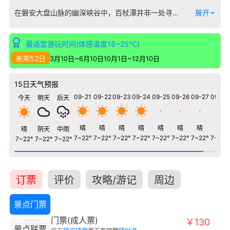
在磐安大盘山脉的幽深峡谷中，百杖潭并非一处寻常的瀑布水潭。它的名字与一段沉重的历史紧密相连——南宋抗金名将岳飞部将、当地乡贤陈橐，因力主抗金、反对议和，在此被奸臣杖责一百，血染清潭，“百杖潭”由此得名，成为气节与悲怆的永恒象征。 景区以三叠瀑布为核心，但最动人的并非仅是飞瀑成虹、潭碧如翡的自然景致。沿古道拾级而上，您行走的路径仿佛与历史的足迹重叠。这里的一石一水，都浸染着“武死战，文死谏”的士人风骨。作为一处承载着明确历史记忆与精神价值的古迹，百杖潭将壮丽的浙中山水，化作了民族正气与家国情怀的具象丰碑。它邀请每一位来访者，在感受山水清音的同时，聆听那穿越千年、依然激荡的回响。
展开
最适宜游玩时间(体感温度18~25℃)
未来52日
3月10日~6月10日
10月1日~12月10日
15日天气预报
09-21
09-22
09-23
09-24
09-25
09-26
09-27
09-28
今天
明天
后天
晴
晴
晴
晴
晴
晴
晴
晴
晴
阴天
中雨
7~22°
7~22°
7~22°
7~22°
7~22°
7~22°
7~22°
7~22°
7~22°
7~22°
7~22°
订票
评价
攻略/游记
周边
景点门票
门票(成人票)
￥130
景点联票