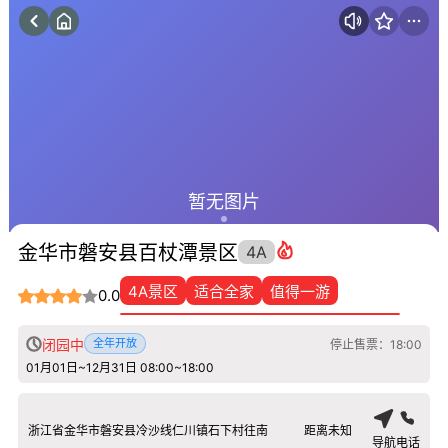
暂无图片
金华市磐安县百杖潭景区
4A
4A景区
适合全家
值得一游
0.0
闭园中
全年开放
停止售票：18:00
01月01日~12月31日 08:00~18:00
浙江省金华市磐安县冷沙线仁川镇石下村往南
距离未知
导航
电话