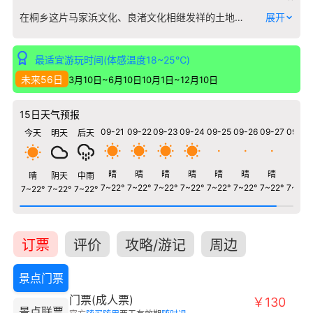
在桐乡这片马家浜文化、良渚文化相继发祥的土地上，桐乡市博物馆如同一座时间的容器，系统地收藏着七千年来的文明印记。馆舍建筑灵感来源于江南名石“绉云峰”，其独特的现代纹理与厚重的历史内涵形成巧妙对话。 馆内核心展览“凤栖于桐——桐乡历史文化陈列”，以考古出土文物为骨架，清晰地勾勒出从史前到明清的地方发展脉络。你可以在这里看到罗家角遗址出土的原始陶器与稻谷遗存，它们无声地诉说着江南稻作文明的起源；也能遇见良渚时期的精美玉器，感受神圣王权的余温。博物馆对本地运河文化、蚕桑丝织产业以及茅盾、丰子恺等名人故里文化均有专题展示，大量实物与文献揭示了桐乡作为文化之邦的深厚底蕴。 这里不仅陈列器物，更致力于还原历史场景与生活气息，让观众在直观体验中，完成一场与脚下这片土地漫长岁月的深度对话。
展开
最适宜游玩时间(体感温度18~25℃)
未来56日
3月10日~6月10日
10月1日~12月10日
15日天气预报
09-21
09-22
09-23
09-24
09-25
09-26
09-27
09-28
今天
明天
后天
晴
晴
晴
晴
晴
晴
晴
晴
晴
阴天
中雨
7~22°
7~22°
7~22°
7~22°
7~22°
7~22°
7~22°
7~22°
7~22°
7~22°
7~22°
订票
评价
攻略/游记
周边
景点门票
门票(成人票)
￥130
景点联票