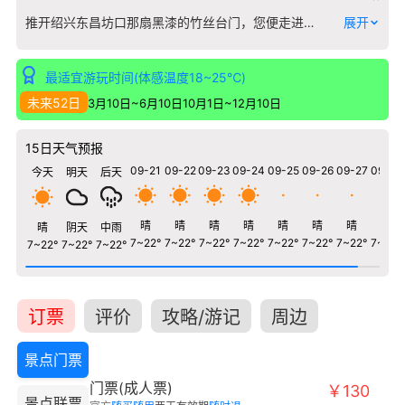
推开绍兴东昌坊口那扇黑漆的竹丝台门，您便走进了鲁迅先生笔下最真实的世界。这里是1881年周树人先生诞生的地方，也是他度过童年与少年时光的旧居。整座周家老台门严格按照清末绍兴大户人家的格局保存，从喧闹的街市踏入，依次是厅堂、书房、卧室、灶间，直至后院的百草园。 您会看到鲁迅幼年读书的“三味书屋”，那张刻着“早”字的书桌依然在原处；厨房里庞大的三眼灶台，还原着旧时炊烟的气息；而屋后的百草园，虽已不见高大的皂荚树，但短短的泥墙根一带，仍能让人想象少年鲁迅翻开断砖、寻找斑蝥的童趣。这里的每一件家具、每一方砖石，都不是冰冷的陈列，而是《从百草园到三味书屋》、《故乡》等名篇最直接的注脚。行走其间，您能触摸到一个文学巨匠精神世界的起点，感受江南水乡民居生活与一个家族变迁的生动切片。
展开
最适宜游玩时间(体感温度18~25℃)
未来52日
3月10日~6月10日
10月1日~12月10日
15日天气预报
09-21
09-22
09-23
09-24
09-25
09-26
09-27
09-28
今天
明天
后天
晴
晴
晴
晴
晴
晴
晴
晴
晴
阴天
中雨
7~22°
7~22°
7~22°
7~22°
7~22°
7~22°
7~22°
7~22°
7~22°
7~22°
7~22°
订票
评价
攻略/游记
周边
景点门票
门票(成人票)
￥130
景点联票