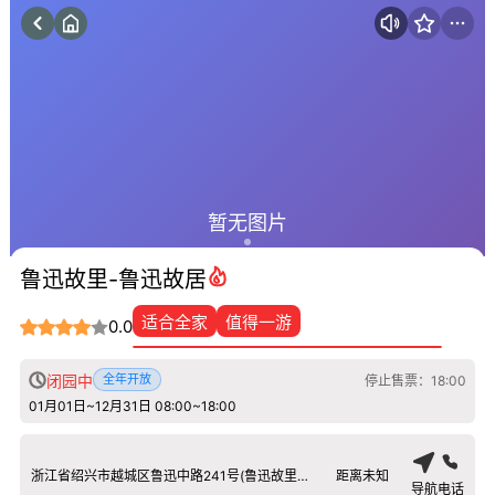
暂无图片
鲁迅故里-鲁迅故居
适合全家
值得一游
0.0
闭园中
全年开放
停止售票：18:00
01月01日~12月31日 08:00~18:00
浙江省绍兴市越城区鲁迅中路241号(鲁迅故里地铁站A2口步行480米)
距离未知
导航
电话