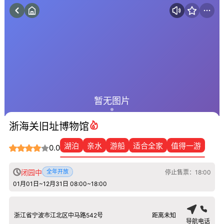
暂无图片
浙海关旧址博物馆
湖泊
亲水
游船
适合全家
值得一游
0.0
闭园中
全年开放
停止售票：18:00
01月01日~12月31日 08:00~18:00
浙江省宁波市江北区中马路542号
距离未知
导航
电话