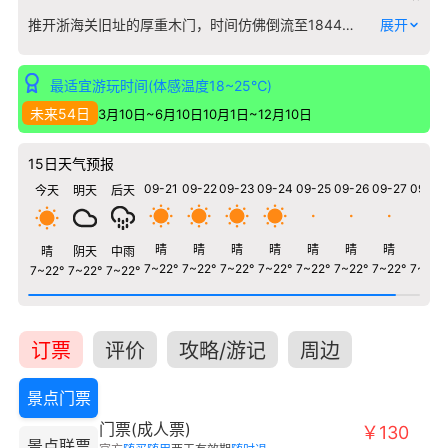
推开浙海关旧址的厚重木门，时间仿佛倒流至1844年。这里是中国近代最早设立的海关之一，也是宁波“五口通商”后对外开放的直接见证。建筑本身便是一件文物，砖木结构的西洋式楼房，拱券门窗与中式屋脊并存，无声诉说着那个中西碰撞的年代。 馆内陈列并非简单的器物罗列，而是以海关职能为脉络，复原了报关大厅、税务司办公室等历史场景。您能看到泛黄的贸易票据、锈迹斑斑的关徽、早期使用的度量衡器，以及记录着进出口商品变化的档案。这些实物勾勒出近代宁波港的贸易图景：茶叶、丝绸如何从这里运往世界，西方的工业品又如何涌入。 最触动人心的是那些细节——职员手写的验货记录、海关钟楼曾经使用的机芯、保存完好的民国时期罚没品清单。它们让历史变得可触可感，揭示了一个机构如何深刻影响一座城市的命运与经济脉搏。站在二楼的走廊向外望去，不远处便是现代宁波港繁忙的码头，古今交汇在此刻变得格外清晰。
展开
最适宜游玩时间(体感温度18~25℃)
未来54日
3月10日~6月10日
10月1日~12月10日
15日天气预报
09-21
09-22
09-23
09-24
09-25
09-26
09-27
09-28
今天
明天
后天
晴
晴
晴
晴
晴
晴
晴
晴
晴
阴天
中雨
7~22°
7~22°
7~22°
7~22°
7~22°
7~22°
7~22°
7~22°
7~22°
7~22°
7~22°
订票
评价
攻略/游记
周边
景点门票
门票(成人票)
￥130
景点联票