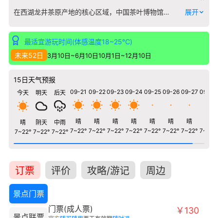
在西湖龙井茶原产地的核心区域，中国茶叶博物馆（双峰馆区）依山而建，将茶的主题融入江南园林的格局之中。这里不仅是一座陈列茶史、茶事的场馆，其本身就是一个关于茶的立体展品。 馆内展览系统地梳理了从神农氏到现代的中国茶业发展脉络，重点展示了不同历史时期的制茶工具、饮茶器皿以及茶叶贸易的珍贵文献。你可以看到宋代精致的茶碾、明清古朴的紫砂壶，以及记录古代“茶马古道”的文书。博物馆特别强调了杭州作为“茶都”的地位，详细解读了龙井茶的独特栽培环境和传统炒制工艺“十大手法”。 走出展厅，博物馆的园林本身就是体验的一部分。馆区周围环绕着大片的龙井茶园，参观者可以直观地看到茶树的生长状态。多个富有意境的品茶专区散布其间，你可以在参观之余，亲手冲泡一杯明前龙井，在茶香中感受“茶为国饮，杭为茶都”的深厚底蕴。这里远不止是观看，更是用所有感官来理解一片东方树叶如何影响世界的故事。
展开
最适宜游玩时间(体感温度18~25℃)
未来52日
3月10日~6月10日
10月1日~12月10日
15日天气预报
09-21
09-22
09-23
09-24
09-25
09-26
09-27
09-28
今天
明天
后天
晴
晴
晴
晴
晴
晴
晴
晴
晴
阴天
中雨
7~22°
7~22°
7~22°
7~22°
7~22°
7~22°
7~22°
7~22°
7~22°
7~22°
7~22°
订票
评价
攻略/游记
周边
景点门票
门票(成人票)
￥130
景点联票