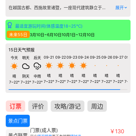
在越国古都、西施故里诸暨，一座现代建筑静立于浦阳江畔，这便是诸暨博物馆。它并非仅是文物的仓库，而是一座以“一叶知秋”为设计理念的城市文化客厅，其建筑本身就如同一枚被轻轻卷起的枫叶，与周围山水对话。 馆内陈列紧扣“古越文明”与“暨阳文脉”两大主题。您将在这里直面春秋战国时期越地特有的原始瓷与印纹硬陶，其粗犷纹饰下是古越先民的生活印记。而关于西施的传说与实证，则通过文献与文物交织呈现，让这位传奇美人从历史迷雾中走近。博物馆尤为珍贵的是其收藏的明清时期诸暨地方文书与宗族谱牒，这些泛黄的纸页详细记录了土地交易、民间诉讼与家族变迁，是解读江南地区基层社会肌理的“活化石”。 从史前文明的石器，到见证农耕文明的青铜犁铧，再到近代的抗战实物，博物馆用六千余件藏品串联起一部立体的诸暨地方史。参观尾声，不妨在临江的观景平台驻足，眼前是现代城市风貌，而身后，是这片土地沉淀千年的呼吸与记忆。
展开
最适宜游玩时间(体感温度18~25℃)
未来55日
3月10日~6月10日
10月1日~12月10日
15日天气预报
09-21
09-22
09-23
09-24
09-25
09-26
09-27
09-28
今天
明天
后天
晴
晴
晴
晴
晴
晴
晴
晴
晴
阴天
中雨
7~22°
7~22°
7~22°
7~22°
7~22°
7~22°
7~22°
7~22°
7~22°
7~22°
7~22°
订票
评价
攻略/游记
周边
景点门票
门票(成人票)
￥130
景点联票