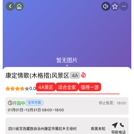
暂无图片
康定情歌(木格措)风景区
4A
4A景区
适合全家
值得一游
0.0
开园中
全年开放
停止售票：18:00
01月01日~12月31日 08:00~18:00
四川省甘孜藏族自治州康定市雅拉乡王母村
距离未知
导航
电话