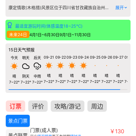
康定情歌(木格措)风景区位于四川省甘孜藏族自治州，是国家4A级旅游景区，是一处独具特色的旅游胜地。 景区内山水相映，景色宜人，古建筑群保存完整，文物古迹众多，是了解中国历史文化的重要窗口。 景区设施完善，服务优质，设有游客中心、停车场、餐饮住宿等配套设施，为游客提供便捷舒适的旅游体验。 建议聘请讲解员或使用语音导览，深入了解景区的历史故事和文化内涵。
展开
最适宜游玩时间(体感温度18~25℃)
未来24日
4月1日~6月30日
9月1日~11月30日
15日天气预报
09-21
09-22
09-23
09-24
09-25
09-26
09-27
09-28
今天
明天
后天
晴
晴
晴
晴
晴
晴
晴
晴
晴
阴天
中雨
7~22°
7~22°
7~22°
7~22°
7~22°
7~22°
7~22°
7~22°
7~22°
7~22°
7~22°
订票
评价
攻略/游记
周边
景点门票
门票(成人票)
￥130
景点联票