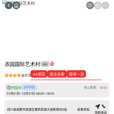
浓园国际艺术村
4A
4A景区
适合全家
值得一游
0.0
开园中
全年开放
停止售票：18:00
01月01日~12月31日 08:00~18:00
四川省成都市武侯区簇桥武侯大道新苗村5组
距离未知
导航
电话