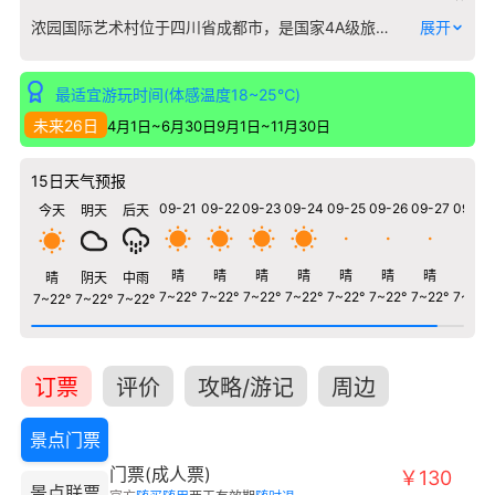
浓园国际艺术村位于四川省成都市，是国家4A级旅游景区，是一处独具特色的旅游胜地。 景区内山水相映，景色宜人，古建筑群保存完整，文物古迹众多，是了解中国历史文化的重要窗口。 景区设施完善，服务优质，设有游客中心、停车场、餐饮住宿等配套设施，为游客提供便捷舒适的旅游体验。 建议聘请讲解员或使用语音导览，深入了解景区的历史故事和文化内涵。
展开
最适宜游玩时间(体感温度18~25℃)
未来26日
4月1日~6月30日
9月1日~11月30日
15日天气预报
09-21
09-22
09-23
09-24
09-25
09-26
09-27
09-28
今天
明天
后天
晴
晴
晴
晴
晴
晴
晴
晴
晴
阴天
中雨
7~22°
7~22°
7~22°
7~22°
7~22°
7~22°
7~22°
7~22°
7~22°
7~22°
7~22°
订票
评价
攻略/游记
周边
景点门票
门票(成人票)
￥130
景点联票