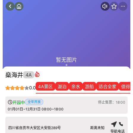
暂无图片
燊海井
4A
4A景区
湖泊
亲水
游船
适合全家
值得
0.0
开园中
全年开放
停止售票：18:00
01月01日~12月31日 08:00~18:00
四川省自贡市大安区大安街289号
距离未知
导航
电话