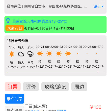
燊海井位于四川省自贡市，是国家4A级旅游景区，是一处独具特色的旅游胜地。 景区内山水相映，景色宜人，古建筑群保存完整，文物古迹众多，是了解中国历史文化的重要窗口。 景区设施完善，服务优质，设有游客中心、停车场、餐饮住宿等配套设施，为游客提供便捷舒适的旅游体验。 建议聘请讲解员或使用语音导览，深入了解景区的历史故事和文化内涵。
展开
最适宜游玩时间(体感温度18~25℃)
未来23日
4月1日~6月30日
9月1日~11月30日
15日天气预报
09-21
09-22
09-23
09-24
09-25
09-26
09-27
09-28
今天
明天
后天
晴
晴
晴
晴
晴
晴
晴
晴
晴
阴天
中雨
7~22°
7~22°
7~22°
7~22°
7~22°
7~22°
7~22°
7~22°
7~22°
7~22°
7~22°
订票
评价
攻略/游记
周边
景点门票
门票(成人票)
￥130
景点联票