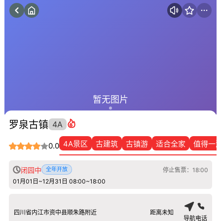
暂无图片
罗泉古镇
4A
4A景区
古建筑
古镇游
适合全家
值得一
0.0
闭园中
全年开放
停止售票：18:00
01月01日~12月31日 08:00~18:00
四川省内江市资中县顺朱路附近
距离未知
导航
电话