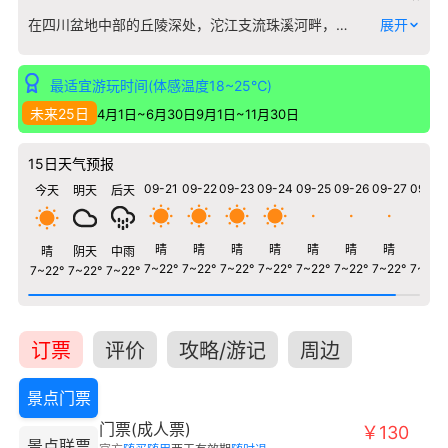
在四川盆地中部的丘陵深处，沱江支流珠溪河畔，罗泉古镇依山傍水，蜿蜒五里。这里并非典型的开阔平原古镇，其独特魅力在于建筑与地形的精妙融合。整座古镇沿河而建，随山势起伏，形成一条罕见的“龙形”街市格局，从高处俯瞰，宛若一条青龙蛰伏于山水之间。 珠溪河穿镇而过，赋予了古镇灵动的气息。河岸两侧是鳞次栉比的明清穿斗木结构民居，吊脚楼临水而立，青瓦屋顶层层叠叠，与背后的苍翠山峦构成一幅立体的水墨画卷。雨季时，山间云雾缭绕，河水微涨，古镇在氤氲水汽中更显古朴幽静。秋季天高云淡，则是沿河漫步、观赏两岸黄桷树色彩变幻的最佳时节。 除了形态，这里的“盐”与“水”共同书写了历史。罗泉是历史上四川著名的盐产地，古盐井的遗迹仍在诉说着千年的盐业故事。清澈的珠溪河水不仅滋养了古镇，也曾推动盐灶的运转。漫步在由青石板铺就的蜿蜒街巷，你能同时触摸到山石的坚实、流水的温润与往昔盐业的余温，感受一种深植于自然与产业之中、未经雕琢的古镇生活质感。
展开
最适宜游玩时间(体感温度18~25℃)
未来25日
4月1日~6月30日
9月1日~11月30日
15日天气预报
09-21
09-22
09-23
09-24
09-25
09-26
09-27
09-28
今天
明天
后天
晴
晴
晴
晴
晴
晴
晴
晴
晴
阴天
中雨
7~22°
7~22°
7~22°
7~22°
7~22°
7~22°
7~22°
7~22°
7~22°
7~22°
7~22°
订票
评价
攻略/游记
周边
景点门票
门票(成人票)
￥130
景点联票