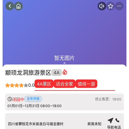
暂无图片
颛顼龙洞旅游景区
4A
4A景区
适合全家
值得一游
0.0
闭园中
全年开放
停止售票：18:00
01月01日~12月31日 08:00~18:00
四川省攀枝花市米易县白马镇龙塘村
距离未知
导航
电话