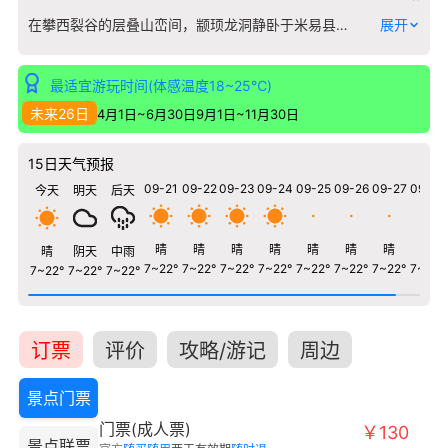
在攀西裂谷的层叠山峦间，颛顼龙洞静卧于米易县安宁河畔。这里并非寻常溶洞，其名直接关联到上古五帝之一的颛顼，传说这位人文始祖曾在此区域活动，赋予了洞穴深厚的神话与历史底色。洞内长达1800米的游览线路，如同一部镌刻在岩层上的编年史，钟乳石仍在以万年为单位缓慢生长，而早期人类活动的痕迹与古生物化石则被永久封存于喀斯特地貌之中。游览者不仅能观赏到“龙宫”、“天宫”等瑰丽厅堂的岩溶奇观，更能在“颛顼故里”的文化标识前，遥想华夏文明曙光初现的传说时代。这座洞穴将自然地质的演化史诗与中华民族的远古记忆奇妙地融为一体，是探秘川西南史前文明与地质变迁的一处独特坐标。
展开
最适宜游玩时间(体感温度18~25℃)
未来26日
4月1日~6月30日
9月1日~11月30日
15日天气预报
09-21
09-22
09-23
09-24
09-25
09-26
09-27
09-28
今天
明天
后天
晴
晴
晴
晴
晴
晴
晴
晴
晴
阴天
中雨
7~22°
7~22°
7~22°
7~22°
7~22°
7~22°
7~22°
7~22°
7~22°
7~22°
7~22°
订票
评价
攻略/游记
周边
景点门票
门票(成人票)
￥130
景点联票