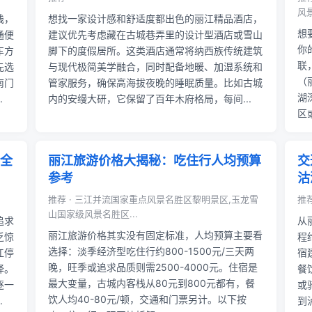
风景
栈，
想找一家设计感和舒适度都出色的丽江精品酒店，
想
通便
建议优先考虑藏在古城巷弄里的设计型酒店或雪山
你
车方
脚下的度假居所。这类酒店通常将纳西族传统建筑
联
先选
与现代极简美学融合，同时配备地暖、加湿系统和
（
南门
管家服务，确保高海拔夜晚的睡眠质量。比如古城
湖
.
内的安缦大研，它保留了百年木府格局，每间...
区
全
丽江旅游价格大揭秘：吃住行人均预算
交
参考
沽
推荐 · 三江并流国家重点风景名胜区黎明景区,玉龙雪
推荐
山国家级风景名胜区...
追求
从
丽江旅游价格其实没有固定标准，人均预算主要看
乏惊
程
选择：淡季经济型吃住行约800-1500元/三天两
江停
宿
晚，旺季或追求品质则需2500-4000元。住宿是
择。
餐
最大变量，古城内客栈从80元到800元都有，餐
逐一
或
饮人均40-80元/顿，交通和门票另计。以下按
.
到