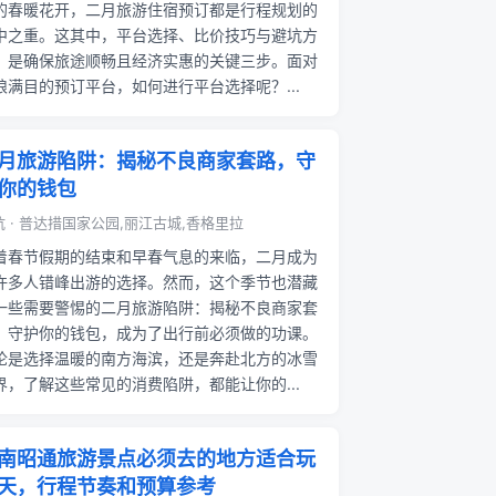
的春暖花开，二月旅游住宿预订都是行程规划的
中之重。这其中，平台选择、比价技巧与避坑方
，是确保旅途顺畅且经济实惠的关键三步。面对
琅满目的预订平台，如何进行平台选择呢？...
月旅游陷阱：揭秘不良商家套路，守
你的钱包
坑 · 普达措国家公园,丽江古城,香格里拉
着春节假期的结束和早春气息的来临，二月成为
许多人错峰出游的选择。然而，这个季节也潜藏
一些需要警惕的二月旅游陷阱：揭秘不良商家套
、守护你的钱包，成为了出行前必须做的功课。
论是选择温暖的南方海滨，还是奔赴北方的冰雪
界，了解这些常见的消费陷阱，都能让你的...
南昭通旅游景点必须去的地方适合玩
天，行程节奏和预算参考