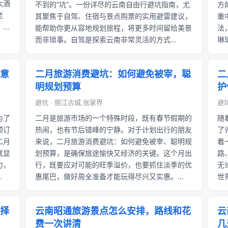
大酒
不到的“坑”。一份详尽的云南自由行避坑指南，尤
方
老
其聚焦于自驾、住宿与景点购票的实用避雷建议，
重
..
能帮助你更从容地规划旅程，将更多时间留给美景
法
而非琐事。自驾是探索云南非常灵活的方式...
琳
意
二月旅游消费避坑：如何避免被宰，聪
二
明规划预算
护
避坑 · 丽江古城,张家界
避
为了
二月是旅游市场的一个特殊时段，既有春节假期的
随
预订
热闹，也有节后错峰的宁静。对于计划出行的朋友
了
二月
来说，二月旅游消费避坑：如何避免被宰、聪明规
着
就显
划预算，是确保旅途愉快又经济的关键。这个月出
路
力，
行，既要应对可能的旺季溢价，也要抓住淡季的优
无
.
惠尾巴，做好周全准备才能玩得尽兴又实惠。...
世
择
云南昭通旅游景点怎么安排，路线和花
云
费一次讲清
几