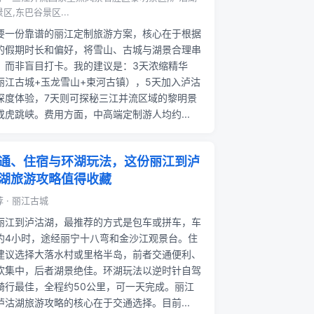
区,东巴谷景区...
要一份靠谱的丽江定制旅游方案，核心在于根据
的假期时长和偏好，将雪山、古城与湖景合理串
，而非盲目打卡。我的建议是：3天浓缩精华
丽江古城+玉龙雪山+束河古镇），5天加入泸沽
深度体验，7天则可探秘三江并流区域的黎明景
或虎跳峡。费用方面，中高端定制游人均约...
通、住宿与环湖玩法，这份丽江到泸
湖旅游攻略值得收藏
 · 丽江古城
丽江到泸沽湖，最推荐的方式是包车或拼车，车
约4小时，途经丽宁十八弯和金沙江观景台。住
建议选择大落水村或里格半岛，前者交通便利、
饮集中，后者湖景绝佳。环湖玩法以逆时针自驾
骑行最佳，全程约50公里，可一天完成。丽江
泸沽湖旅游攻略的核心在于交通选择。目前...