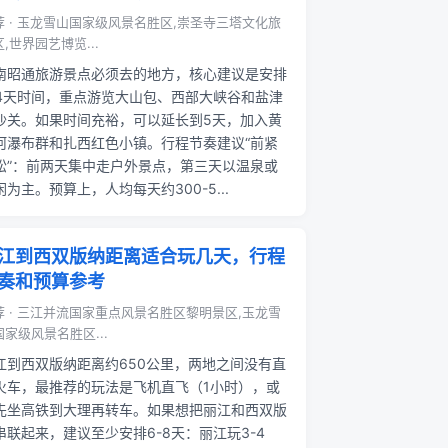
荐 · 玉龙雪山国家级风景名胜区,崇圣寺三塔文化旅
,世界园艺博览...
南昭通旅游景点必须去的地方，核心建议是安排
-4天时间，重点游览大山包、西部大峡谷和盐津
沙关。如果时间充裕，可以延长到5天，加入黄
河瀑布群和扎西红色小镇。行程节奏建议“前紧
松”：前两天集中走户外景点，第三天以温泉或
闲为主。预算上，人均每天约300-5...
江到西双版纳距离适合玩几天，行程
奏和预算参考
荐 · 三江并流国家重点风景名胜区黎明景区,玉龙雪
国家级风景名胜区...
江到西双版纳距离约650公里，两地之间没有直
火车，最推荐的玩法是飞机直飞（1小时），或
先坐高铁到大理再转车。如果想把丽江和西双版
串联起来，建议至少安排6-8天：丽江玩3-4