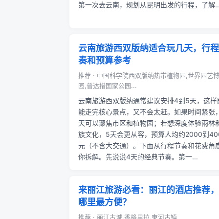
第一次去云南，规划从昆明出发的行程，了解..
云南旅游西双版纳适合玩几天，行程
奏和预算参考
推荐 · 中国科学院西双版纳热带植物园,世界园艺
园,普达措国家公园...
云南旅游西双版纳通常建议安排4到5天，这样
能走完核心景点，又不会太赶。如果时间紧张
天可以聚焦市区和植物园；若想深度体验雨林
族文化，5天会更从容，预算人均约2000到40
元（不含大交通）。下面从行程节奏和花费角
你拆解。先说说4天的经典节奏。第一...
来丽江旅游必看：丽江的酒店推荐，
哪里最方便？
推荐 · 丽江古城,香格里拉,束河古镇