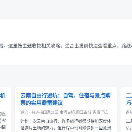
域。这里按主题收拢相关攻略，适合出发前快速查看重点、路线
析
云南自由行避坑：自驾、住宿与景点购
二
票的实用避雷建议
巧
避坑 · 普达措国家公园,束河古镇,丽江古城,香格里拉
避坑
的直
游客
计划一次云南自由行，许多旅行者都期待能深度体
二
的情
验这片土地的魅力，但行程中也可能遇到一些意想
机