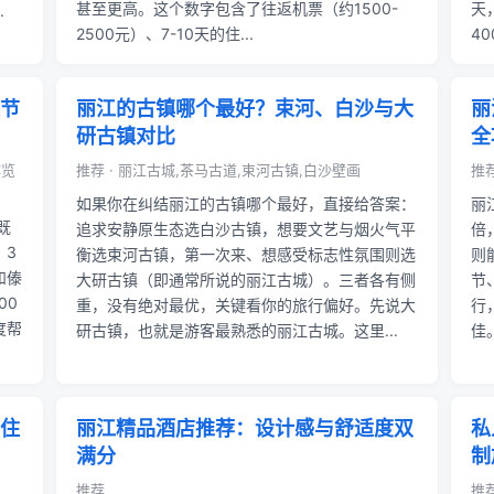
甚至更高。这个数字包含了往返机票（约1500-
天
.
2500元）、7-10天的住...
4
节
丽江的古镇哪个最好？束河、白沙与大
丽
研古镇对比
全
博览
推荐 · 丽江古城,茶马古道,束河古镇,白沙壁画
推荐
如果你在纠结丽江的古镇哪个最好，直接给答案：
丽
既
追求安静原生态选白沙古镇，想要文艺与烟火气平
倍
，3
衡选束河古镇，第一次来、想感受标志性氛围则选
则
和傣
大研古镇（即通常所说的丽江古城）。三者各有侧
节
00
重，没有绝对最优，关键看你的旅行偏好。先说大
行
度帮
研古镇，也就是游客最熟悉的丽江古城。这里...
佳
住
丽江精品酒店推荐：设计感与舒适度双
私
满分
制
推荐
推