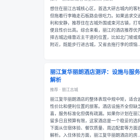
想住在丽江古城核心区，首选大研古城内的客
但拖着行李箱走石板路会很吃力。如果追求交
利和安静，推荐住在古城外围或束河古镇，打
便且性价比高。综合来看，丽江的酒店推荐优
择古城边缘靠近主干道的位置，比如北门坡或
附近，既能步行进古城，又省去拖行李的烦恼..
丽江复华丽朗酒店测评：设施与服务
解析
推荐 · 丽江古城
丽江复华丽朗酒店的整体表现中规中矩，适合
性价比和便利位置的旅客。酒店设施齐全但缺
喜，服务标准化但偶有疏漏。如果你计划在丽
留多日且预算有限，这家酒店是一个稳妥的选
下面从住宿体验、餐饮质量、周边配套等方面
解析。入住体验方面，丽江复华丽朗酒店的房..