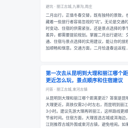
避坑 · 丽江古城,九寨沟,周庄
二月出行，正值冬春交替，既有独特的景致，
藏着一些旅行者容易忽视的“坑”。无论是交通
时变动、住宿的供需紧张，还是景点选择的季
差异，都需要提前规划。掌握二月出行避坑：
通、住宿与景点选择的实用建议，能让你的旅
加顺畅和惬意。交通方面，二月恰逢春运返程..
第一次去从昆明到大理和丽江哪个距
更近怎么玩，景点顺序和住宿建议
问答 · 丽江古城,束河古镇
从昆明到大理和丽江哪个距离更近？答案是昆
大理更近，高铁仅需2小时左右，而昆明到丽
3小时。建议先游大理再转丽江，这样路线更
节省时间。住宿方面，大理首选古城或洱海边
江则推荐古城外围或束河古镇，避免喧闹。如