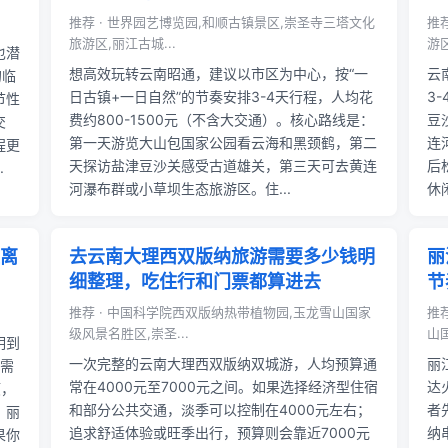
推荐 · 世界园艺博览园,和顺古镇景区,崇圣寺三塔文化
推
旅游区,丽江古城...
游区
也潜
想高效玩转云南昭通，建议以市区为中心，按“一
云
的临
日古镇+一日自然”的节奏安排3-4天行程，人均花
3
节性
费约800-1500元（不含大交通）。核心路线是：
豆
交
第一天游览大山包国家公园看云海和黑颈鹤，第二
连
程更
天探访盐津豆沙关感受古道雄关，第三天可去黄连
后
.
河瀑布群或小草坝生态旅游区。住...
休
离
去云南大理西双版纳旅游需要多少钱明
丽
细整理，吃住行和门票都算进去
节
推荐 · 中国科学院西双版纳热带植物园,玉龙雪山国家
推
级风景名胜区,崇圣...
山
明到
一次完整的云南大理西双版纳双城游，人均预算通
丽
江需
常在4000元至7000元之间。如果选择经济型住宿
达
顺，
和部分公共交通，淡季可以控制在4000元左右；
者
，丽
追求舒适体验或旺季出行，预算则会靠近7000元
纳
果你