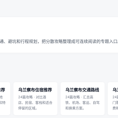
通、避坑和行程规划，把分散攻略整理成可连续阅读的专题入口
推荐
乌兰察布住宿推荐
乌兰察布交通路线
乌
地
24篇攻略 · 对比酒
24篇攻略 · 汇总高
24
和特
店、民宿、客栈和适合
铁、机场、客运、自驾
门
停留的区域。
和换乘方案。
费