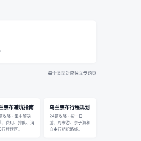
。
每个类型对应独立专题页
兰察布避坑指南
乌兰察布行程规划
篇攻略 · 集中解决
24篇攻略 · 按一日
票、费用、排队、消
游、周末游、亲子游和
和行程误区。
自由行组织路线。