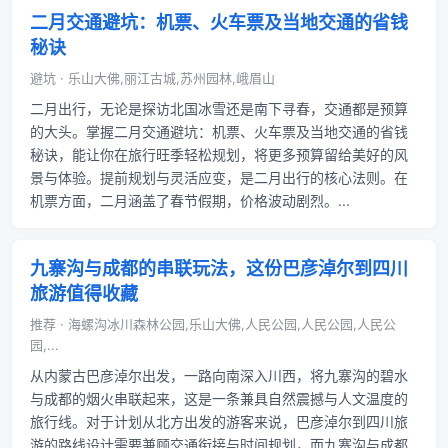
二月交通避坑：机票、火车票及当地交通的省钱
秘诀
避坑 · 乐山大佛,丽江古城,苏州园林,峨眉山
二月出行，无论是探访北国冰雪还是南下寻春，交通都是预算
的大头。掌握二月交通避坑：机票、火车票及当地交通的省钱
秘诀，能让你在旅行旺季轻松规划，将更多预算留给美好的风
景与体验。提前规划与灵活应变，是二月出行的核心法则。在
机票方面，二月涵盖了春节假期，价格波动剧烈。...
九寨沟与成都的串联玩法，这份巴彦淖尔到四川
旅游值得收藏
推荐 · 海螺沟冰川森林公园,乐山大佛,人民公园,人民公园,人民公
园,...
从内蒙古巴彦淖尔出发，一路向南深入川西，将九寨沟的碧水
与成都的烟火串联起来，这是一条兼具自然震撼与人文温度的
旅行线。对于计划从北方出发的游客来说，巴彦淖尔到四川旅
游的路线设计需要兼顾交通衔接与时间规划，而九寨沟与成都