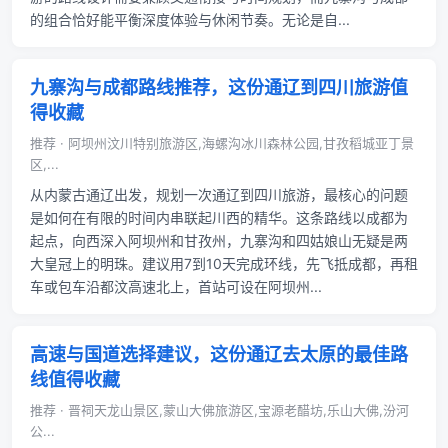
的组合恰好能平衡深度体验与休闲节奏。无论是自...
九寨沟与成都路线推荐，这份通辽到四川旅游值
得收藏
推荐 · 阿坝州汶川特别旅游区,海螺沟冰川森林公园,甘孜稻城亚丁景
区,...
从内蒙古通辽出发，规划一次通辽到四川旅游，最核心的问题
是如何在有限的时间内串联起川西的精华。这条路线以成都为
起点，向西深入阿坝州和甘孜州，九寨沟和四姑娘山无疑是两
大皇冠上的明珠。建议用7到10天完成环线，先飞抵成都，再租
车或包车沿都汶高速北上，首站可设在阿坝州...
高速与国道选择建议，这份通辽去太原的最佳路
线值得收藏
推荐 · 晋祠天龙山景区,蒙山大佛旅游区,宝源老醋坊,乐山大佛,汾河
公...