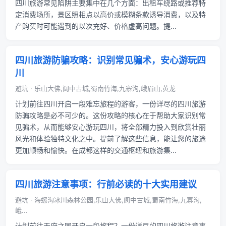
四川旅游常见陷阱主要集中在几个方面：出租车绕路或推荐特
定消费场所，景区照相点以高价或模糊条款诱导消费，以及特
产购买时可能遇到的以次充好、价格虚高问题。提...
四川旅游防骗攻略：识别常见骗术，安心游玩四
川
避坑 · 乐山大佛,阆中古城,蜀南竹海,九寨沟,峨眉山,黄龙
计划前往四川开启一段难忘旅程的游客，一份详尽的四川旅游
防骗攻略是必不可少的。这份攻略的核心在于帮助大家识别常
见骗术，从而能够安心游玩四川，将全部精力投入到欣赏壮丽
风光和体验独特文化之中。提前了解这些信息，能让您的旅途
更加顺畅和愉快。在成都这样的交通枢纽和旅游集...
四川旅游注意事项：行前必读的十大实用建议
避坑 · 海螺沟冰川森林公园,乐山大佛,阆中古城,蜀南竹海,九寨沟,
峨...
计划前往天府之国开启一段旅程？一份详尽的四川旅游注意事