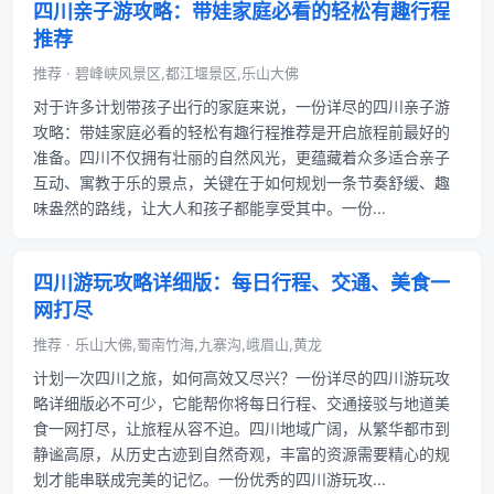
四川亲子游攻略：带娃家庭必看的轻松有趣行程
推荐
推荐 · 碧峰峡风景区,都江堰景区,乐山大佛
对于许多计划带孩子出行的家庭来说，一份详尽的四川亲子游
攻略：带娃家庭必看的轻松有趣行程推荐是开启旅程前最好的
准备。四川不仅拥有壮丽的自然风光，更蕴藏着众多适合亲子
互动、寓教于乐的景点，关键在于如何规划一条节奏舒缓、趣
味盎然的路线，让大人和孩子都能享受其中。一份...
四川游玩攻略详细版：每日行程、交通、美食一
网打尽
推荐 · 乐山大佛,蜀南竹海,九寨沟,峨眉山,黄龙
计划一次四川之旅，如何高效又尽兴？一份详尽的四川游玩攻
略详细版必不可少，它能帮你将每日行程、交通接驳与地道美
食一网打尽，让旅程从容不迫。四川地域广阔，从繁华都市到
静谧高原，从历史古迹到自然奇观，丰富的资源需要精心的规
划才能串联成完美的记忆。一份优秀的四川游玩攻...