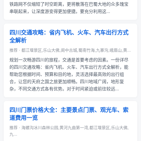
铁路网不仅缩短了时空距离，更将散落在巴蜀大地的众多瑰宝
串联起来，让深度游变得更加便捷。要充分利用这...
四川交通攻略：省内飞机、火车、汽车出行方式
全解析
推荐 · 都江堰景区,乐山大佛,阆中古城,蜀南竹海,九寨沟,峨眉山,黄...
规划一次畅游四川的旅程，交通是首要考虑的因素。一份详尽
的四川交通攻略：省内飞机、火车、汽车出行方式全解析，能
帮助您根据时间、预算和目的地，灵活选择最高效的出行组
合，让您的天府之国之旅更加顺畅。四川地域广阔，地形复
杂，不同交通方式各有优势。对于时间紧迫或前往较远...
四川门票价格大全：主要景点门票、观光车、索
道费用一览
推荐 · 海螺沟冰川森林公园,黄河九曲第一湾,都江堰景区,乐山大佛,
九...