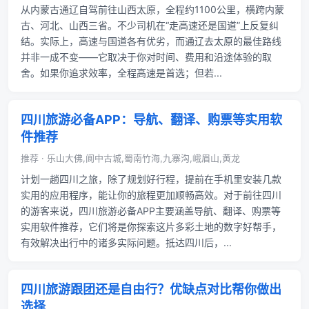
从内蒙古通辽自驾前往山西太原，全程约1100公里，横跨内蒙
古、河北、山西三省。不少司机在“走高速还是国道”上反复纠
结。实际上，高速与国道各有优劣，而通辽去太原的最佳路线
并非一成不变——它取决于你对时间、费用和沿途体验的取
舍。如果你追求效率，全程高速是首选；但若...
四川旅游必备APP：导航、翻译、购票等实用软
件推荐
推荐 · 乐山大佛,阆中古城,蜀南竹海,九寨沟,峨眉山,黄龙
计划一趟四川之旅，除了规划好行程，提前在手机里安装几款
实用的应用程序，能让你的旅程更加顺畅高效。对于前往四川
的游客来说，四川旅游必备APP主要涵盖导航、翻译、购票等
实用软件推荐，它们将是你探索这片多彩土地的数字好帮手，
有效解决出行中的诸多实际问题。抵达四川后，...
四川旅游跟团还是自由行？优缺点对比帮你做出
选择