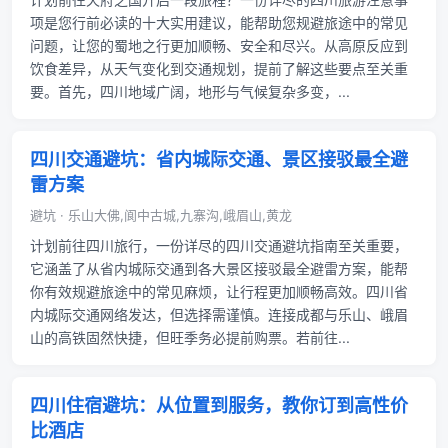
项是您行前必读的十大实用建议，能帮助您规避旅途中的常见
问题，让您的蜀地之行更加顺畅、安全和尽兴。从高原反应到
饮食差异，从天气变化到交通规划，提前了解这些要点至关重
要。首先，四川地域广阔，地形与气候复杂多变，...
四川交通避坑：省内城际交通、景区接驳最全避
雷方案
避坑 · 乐山大佛,阆中古城,九寨沟,峨眉山,黄龙
计划前往四川旅行，一份详尽的四川交通避坑指南至关重要，
它涵盖了从省内城际交通到各大景区接驳最全避雷方案，能帮
你有效规避旅途中的常见麻烦，让行程更加顺畅高效。四川省
内城际交通网络发达，但选择需谨慎。连接成都与乐山、峨眉
山的高铁固然快捷，但旺季务必提前购票。若前往...
四川住宿避坑：从位置到服务，教你订到高性价
比酒店