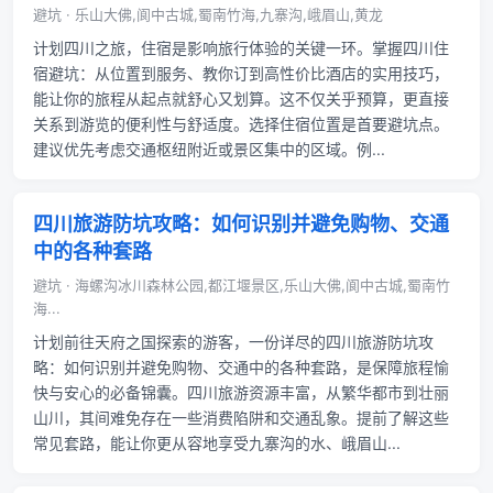
避坑 · 乐山大佛,阆中古城,蜀南竹海,九寨沟,峨眉山,黄龙
计划四川之旅，住宿是影响旅行体验的关键一环。掌握四川住
宿避坑：从位置到服务、教你订到高性价比酒店的实用技巧，
能让你的旅程从起点就舒心又划算。这不仅关乎预算，更直接
关系到游览的便利性与舒适度。选择住宿位置是首要避坑点。
建议优先考虑交通枢纽附近或景区集中的区域。例...
四川旅游防坑攻略：如何识别并避免购物、交通
中的各种套路
避坑 · 海螺沟冰川森林公园,都江堰景区,乐山大佛,阆中古城,蜀南竹
海...
计划前往天府之国探索的游客，一份详尽的四川旅游防坑攻
略：如何识别并避免购物、交通中的各种套路，是保障旅程愉
快与安心的必备锦囊。四川旅游资源丰富，从繁华都市到壮丽
山川，其间难免存在一些消费陷阱和交通乱象。提前了解这些
常见套路，能让你更从容地享受九寨沟的水、峨眉山...