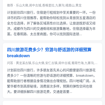
推荐 · 乐山大佛,阆中古城,香格里拉,九寨沟,峨眉山,黄龙
计划前往四川旅行，住宿是行程规划中至关重要的一环。一份
详尽的四川住宿推荐，能帮助你轻松找到从青旅到五星酒店的
全方位选择，并了解各区域高性价比选择，让旅途既舒适又经
济。成都作为四川的交通枢纽和旅游集散地，住宿选择最为丰
富。在春熙路、太古里商圈，你可以找到国际连锁...
四川旅游花费多少？穷游与舒适游的详细预算
breakdown
问答 · 黄龙溪古镇,乐山大佛,安仁古镇,阆中古城,蜀南竹海,九寨沟,...
计划前往四川旅行，许多朋友首先关心的问题便是四川旅游花
费多少？一份清晰的穷游与舒适游的详细预算、breakdown，
能帮助旅行者根据自身情况做出合理规划。四川地域广阔，从
繁华都市到高原秘境，消费层次多样，预算的弹性空间也很
大。要详细拆解四川旅游花费，交通是首要...