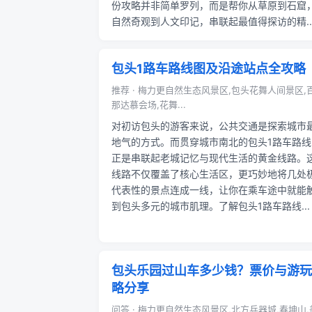
份攻略并非简单罗列，而是帮你从草原到石窟
自然奇观到人文印记，串联起最值得探访的精..
包头1路车路线图及沿途站点全攻略
推荐 · 梅力更自然生态风景区,包头花舞人间景区,
那达慕会场,花舞...
对初访包头的游客来说，公共交通是探索城市
地气的方式。而贯穿城市南北的包头1路车路线
正是串联起老城记忆与现代生活的黄金线路。
线路不仅覆盖了核心生活区，更巧妙地将几处
代表性的景点连成一线，让你在乘车途中就能
到包头多元的城市肌理。了解包头1路车路线...
包头乐园过山车多少钱？票价与游玩
略分享
问答 · 梅力更自然生态风景区,北方兵器城,春坤山,