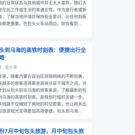
娘的日常状态与其他城市并无太大差异，她们大
是在此工作或生活的普通女性。作为旅行者或新
者，了解当地环境并保持安全意识，比任何刻板
象都更重要。在包头火车站周边，你会看到...
头到乌海的高铁时刻表：便捷出行全
略
 · 金沙湾
年来，随着内蒙古自治区高铁网络的不断完善，
来越多的旅客选择乘坐高铁往返于城市之间。对
计划从包头前往乌海的旅客来说，了解最新的包
到乌海的高铁时刻表，是规划行程的关键一步。
条线路不仅缩短了两地的时空距离，也让商务出
和旅游观光变得更加高效便捷。包头到乌海...
份7月中旬包头旅游，月中旬包头旅