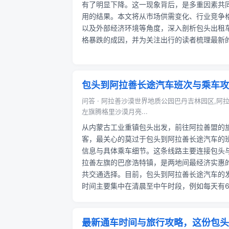
有了明显下降。这一现象背后，是多重因素共
用的结果。本文将从市场供需变化、行业竞争
以及外部经济环境等角度，深入剖析包头出租
格暴跌的成因，并为关注出行的读者梳理最新的.
包头到阿拉善长途汽车班次与乘车攻
问答 · 阿拉善沙漠世界地质公园巴丹吉林园区,阿
左旗腾格里沙漠月亮...
从内蒙古工业重镇包头出发，前往阿拉善盟的
客，最关心的莫过于包头到阿拉善长途汽车的
信息与具体乘车细节。这条线路主要连接包头
拉善左旗的巴彦浩特镇，是两地间最经济实惠
共交通选择。目前，包头到阿拉善长途汽车的
时间主要集中在清晨至中午时段，例如每天有6.
最新通车时间与旅行攻略，这份包头