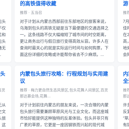
的高铁值得收藏
游
推荐 · 五当召
推荐
包头
对于计划从内蒙古西部前往东部地区的旅客来说，
7
不仅
乌海到包头的高铁无疑是当下最便捷的交通选择之
佳
民和
一。这条线路不仅大幅缩短了城市间的时空距离，
在
包头
更让商务出行与假日旅行变得高效从容。许多人在
高
通无
查询时最关心的就是实际运行时间与如何购票，下
地
.
面这份详细的攻略或许能帮你省去不少麻烦。...
会
头
内蒙包头旅行攻略：行程规划与实用建
内
议
全
百灵
推荐 · 梅力更自然生态风景区,包头花舞人间景区,百灵
推
那达慕会场,花舞...
那达
无从
对于计划前往内蒙古的朋友来说，一次合理的内蒙
许
史文
包头旅行需要兼顾草原风光与工业文化，而这座城
反
头旅
市恰好能提供这种独特的反差体验。包头并非只有
“
。这
广袤的草原，它更是一座因钢铁而兴起的现代城
有