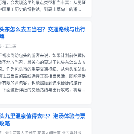
行程，会发现这里的景点类型相当丰富：从见证
中国军工历史的博物馆，到高山草甸上的避...
头东怎么去五当召？交通路线与出行
略
 · 五当召
于初次到访包头的游客来说，如果计划前往藏传
教圣地五当召，最关心的莫过于包头东怎么去五
召。作为包头市的重要交通枢纽，从包头东站出
前往五当召的路线选择其实相当灵活，既能满足
算有限的背包客，也能照顾到追求便捷的旅行
。下面这份详细的交通路线与出行攻略，将帮...
头九里温泉值得去吗？泡汤体验与票
攻略
荐 · 包头花舞人间景区,花舞人间景区,北方兵器城