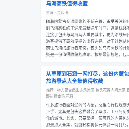
乌海高铁值得收藏
推荐 · 金沙湾
随着内蒙古交通网络的不断完善，备受关注的
到乌海高铁终于迎来最新通车时间。这条线路
连接了包头与乌海两大重要城市，更为沿线居
游客提供了高效便捷的出行选择。对于计划从
前往乌海的旅行者来说，包头到乌海高铁的开
疑是一份值得收藏的攻略。根据最新规划，包..
从草原到石窟一网打尽，这份内蒙包
旅游景点大全集值得收藏
推荐 · 梅力更自然生态风景区,包头花舞人间景区,
那达慕会场,花舞...
许多旅行者面对辽阔的内蒙，总担心行程规划
下手，尤其是包头这样融合了草原、工业与历
化的城市。其实，只要掌握一份可靠的内蒙包
游景点大全集，就能轻松将多元体验一网打尽