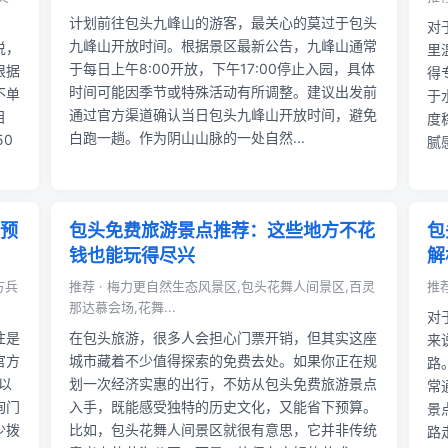
计划前往包头九峰山的游客，最关心的莫过于包头
对
九峰山开放时间。根据景区最新公告，九峰山通常
说，
里
于每日上午8:00开放，下午17:00停止入园，具体
根据
得
时间可能因季节或特殊活动有所调整。建议出发前
不单
于
通过官方渠道确认当日包头九峰山开放时间，避免
目
度
白跑一趟。作为阴山山脉的一处自然...
50
腻
预
包头免费旅游景点推荐：这些地方不花
包
钱也能玩得尽兴
解
方兵
推荐 · 梅力更自然生态风景区,包头花舞人间景区,百灵
推
那达慕会场,花舞...
对
往是
在包头旅游，很多人会担心门票开销，但其实这座
来
官方
城市藏着不少值得探索的免费去处。如果你正在规
路
请以
划一次经济实惠的出行，不妨从包头免费旅游景点
常
询门
入手，既能感受独特的历史文化，又能省下预算。
景
少拨
比如，包头花舞人间景区就很有意思，它并非传统
路