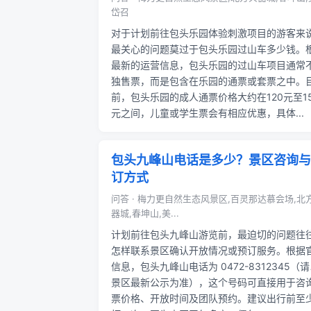
岱召
对于计划前往包头乐园体验刺激项目的游客来
最关心的问题莫过于包头乐园过山车多少钱。
最新的运营信息，包头乐园的过山车项目通常
独售票，而是包含在乐园的通票或套票之中。
前，包头乐园的成人通票价格大约在120元至1
元之间，儿童或学生票会有相应优惠，具体...
包头九峰山电话是多少？景区咨询与
订方式
问答 · 梅力更自然生态风景区,百灵那达慕会场,北
器城,春坤山,美...
计划前往包头九峰山游览前，最迫切的问题往
怎样联系景区确认开放情况或预订服务。根据
信息，包头九峰山电话为 0472-8312345（
景区最新公示为准），这个号码可直接用于咨
票价格、开放时间及团队预约。建议出行前至