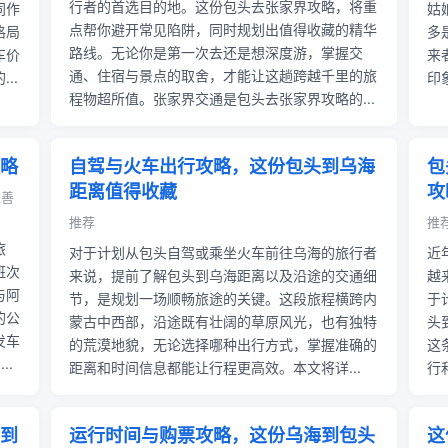
行者的首选目的地。这份包头去张家界攻略，将重
同作
姑
点帮你避开常见陷阱，同时规划出值得收藏的精华
格局
多
路线。无论你是第一次去还是想深度游，掌握交
车价
来
通、住宿与景点的取舍，才能让这趟跨越千里的旅
..
印
程物超所值。张家界交通是包头去张家界攻略的...
略
自驾与火车出行攻略，这份包头到乌海
包
距离值得收藏
攻
拉善
推荐
推荐
旅
对于计划从包头自驾或乘坐火车前往乌海的旅行者
近
班次
来说，提前了解包头到乌海距离以及沿途的交通细
越
与阿
节，是规划一场顺畅旅途的关键。这段旅程横跨内
于
的公
蒙古中西部，沿途既有壮阔的草原风光，也有独特
头
发车
的荒漠地貌，无论选择哪种出行方式，掌握准确的
这
..
距离和时间信息都能让行程更高效。本文将详...
行
到
运行时间与购票攻略，这份乌海到包头
这