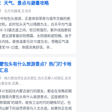
：天气、景点与避暑攻略
 · 北方兵器城,五当召
月中旬包头旅游，正是体验草原与城市交融的绝
时机。此时包头天气以晴朗为主，白天平均气温
28-32摄氏度之间，但日照强烈，紫外线指数较
，建议游客备好防晒霜、太阳镜和遮阳帽。由于
处内陆，昼夜温差可达10度左右，傍晚后气温
降至18-22度，体感凉爽舒适，非...
蒙包头有什么旅游景点？热门打卡地
汇总
荐 · 梅力更自然生态风景区,包头花舞人间景区,百灵
慕会场,花舞...
多计划前往内蒙古旅行的朋友，都会在攻略初期
复搜索内蒙包头有什么旅游景点。这座被称为
草原钢城”的城市，既有工业时代的硬核印记，也
阴山脚下的自然奇观与人文古迹。如果你正在规