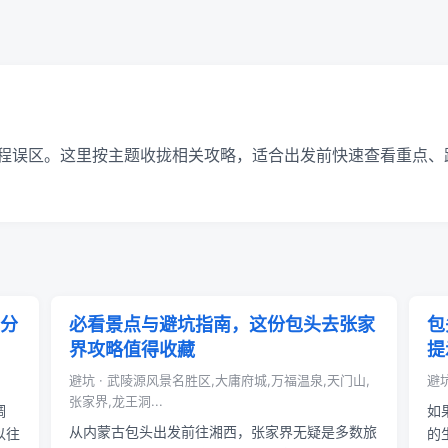
程误区。这里按主题收拢相关攻略，适合出发前快速查看重点、
分
必看景点与避坑指南，这份包头去张家
包
界攻略值得收藏
提
避坑 · 武陵源风景名胜区,大庸府城,万福温泉,天门山,
避
张家界,龙王洞...
调
如
从内蒙古包头出发前往湘西，张家界无疑是多数旅
以往
的