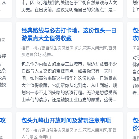
，从
市，因此行程规划的关键在于平衡自然景观与人文
划
.
历史。在出发前，建议先明确自己的兴趣点：是...
新
经典路线与必去打卡地，这份包头一日
包
游景点大全值得收藏
攻
百灵
推荐 · 梅力更自然生态风景区,包头花舞人间景区,百灵
问答
那达慕会场,花舞...
最接
对
，
包头作为内蒙古的重要工业城市，周边却藏着不少
佛
这条
自然与人文交织的宝藏景点。如果你只有一天时
当
极具
间，如何高效串联这些精华？这份包头一日游景点
发
触摸
大全值得收藏，它能帮你从北到南、从山到城，规
预
划出一条不走回头路的紧凑行程。无论是想感受高
者
山草甸的清凉，还是触摸工业历史的厚重，这份...
攻
包头九峰山开放时间及游玩注意事项
包
价
问答 · 梅力更自然生态风景区,包头花舞人间景区,花舞
人间景区,春坤山
美
推