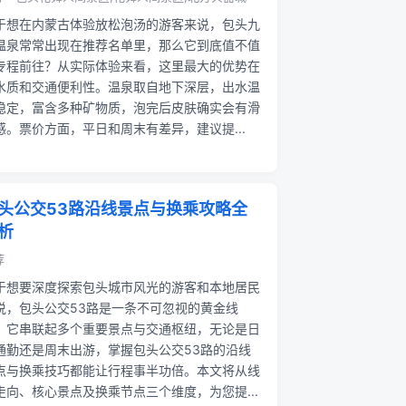
于想在内蒙古体验放松泡汤的游客来说，包头九
温泉常常出现在推荐名单里，那么它到底值不值
专程前往？从实际体验来看，这里最大的优势在
水质和交通便利性。温泉取自地下深层，出水温
稳定，富含多种矿物质，泡完后皮肤确实会有滑
感。票价方面，平日和周末有差异，建议提...
头公交53路沿线景点与换乘攻略全
析
荐
于想要深度探索包头城市风光的游客和本地居民
说，包头公交53路是一条不可忽视的黄金线
。它串联起多个重要景点与交通枢纽，无论是日
通勤还是周末出游，掌握包头公交53路的沿线
点与换乘技巧都能让行程事半功倍。本文将从线
走向、核心景点及换乘节点三个维度，为您提...