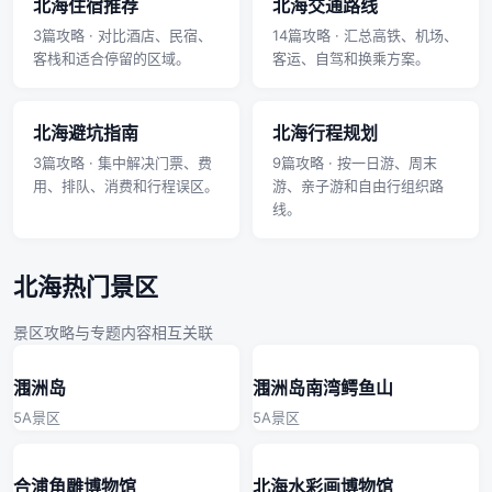
北海住宿推荐
北海交通路线
3篇攻略 · 对比酒店、民宿、
14篇攻略 · 汇总高铁、机场、
客栈和适合停留的区域。
客运、自驾和换乘方案。
北海避坑指南
北海行程规划
3篇攻略 · 集中解决门票、费
9篇攻略 · 按一日游、周末
用、排队、消费和行程误区。
游、亲子游和自由行组织路
线。
北海热门景区
景区攻略与专题内容相互关联
涠洲岛
涠洲岛南湾鳄鱼山
5A景区
5A景区
合浦角雕博物馆
北海水彩画博物馆