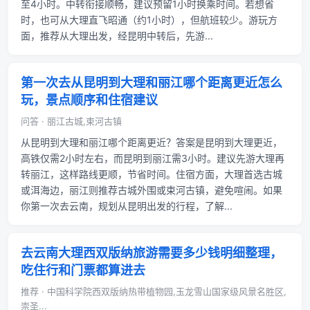
至4小时。中转衔接顺畅，建议预留1小时换乘时间。若想省
时，也可从大理直飞昭通（约1小时），但航班较少。游玩方
面，推荐从大理出发，经昆明中转后，先游...
第一次去从昆明到大理和丽江哪个距离更近怎么
玩，景点顺序和住宿建议
问答 · 丽江古城,束河古镇
从昆明到大理和丽江哪个距离更近？答案是昆明到大理更近，
高铁仅需2小时左右，而昆明到丽江需3小时。建议先游大理再
转丽江，这样路线更顺，节省时间。住宿方面，大理首选古城
或洱海边，丽江则推荐古城外围或束河古镇，避免喧闹。如果
你第一次去云南，规划从昆明出发的行程，了解...
去云南大理西双版纳旅游需要多少钱明细整理，
吃住行和门票都算进去
推荐 · 中国科学院西双版纳热带植物园,玉龙雪山国家级风景名胜区,
崇圣...