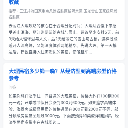
收藏
推荐 · 三江并流国家重点风景名胜区黎明景区,玉龙雪山国家级风景
名胜区...
去丽江大理攻略的核心在于合理分配时间：大理适合慢下来感
受苍山洱海，丽江则要留给古城与雪山。建议至少安排5天，前
3天给大理环湖与人文，后2天给丽江的雪山与古镇，这样既能
避开人流高峰，又能深度体验两地精华。先说大理。第一天抵
达后，建议直接入住洱海边的民宿，傍晚租车...
大理民宿多少钱一晚？从经济型到高端房型价格
参考
问答
如果你想在淡季住一间普通的大理民宿，价格大约在100到300
元一晚；旺季或节假日会涨到300到600元。如果追求高端体
验，海景房或精品民宿的价格通常在800元到2000元不等，部
分顶级房型甚至超过3000元。下面按预算和类型详细拆解。经
济型民宿多集中在古城周边...