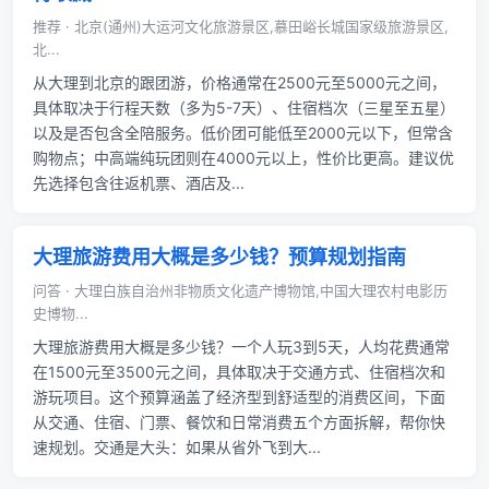
推荐 · 北京(通州)大运河文化旅游景区,慕田峪长城国家级旅游景区,
北...
从大理到北京的跟团游，价格通常在2500元至5000元之间，
具体取决于行程天数（多为5-7天）、住宿档次（三星至五星）
以及是否包含全陪服务。低价团可能低至2000元以下，但常含
购物点；中高端纯玩团则在4000元以上，性价比更高。建议优
先选择包含往返机票、酒店及...
大理旅游费用大概是多少钱？预算规划指南
问答 · 大理白族自治州非物质文化遗产博物馆,中国大理农村电影历
史博物...
大理旅游费用大概是多少钱？一个人玩3到5天，人均花费通常
在1500元至3500元之间，具体取决于交通方式、住宿档次和
游玩项目。这个预算涵盖了经济型到舒适型的消费区间，下面
从交通、住宿、门票、餐饮和日常消费五个方面拆解，帮你快
速规划。交通是大头：如果从省外飞到大...