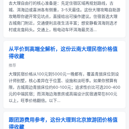
去大理自由行的核心准备是：先定住宿区域再规划路线，古
城、洱海边或喜洲各有侧重，3-5天最佳。这份大理攻略自助游
攻略帮你避开常见坑点，直接给出可操作建议。住宿首选大理
古城南门附近，交通便利且夜生活丰富；想安静看洱海则选才
村或龙龛码头。交通上，租电动车环洱海最灵活...
从平价到高端全解析，这份云南大理民宿价格值
得收藏
推荐
大理民宿价格从100元到5000元一晚都有，覆盖青旅床位到设
计师别墅，核心差异在于位置、设施和淡旺季。如果你预算有
限，古城周边青旅床位约60-100元；追求性价比可选200-400
元的中端民宿；而洱海边海景房或高端设计民宿通常在800元
以上，旺季价格翻倍。以下...
跟团游费用参考，这份大理到北京旅游团价格值
得收藏