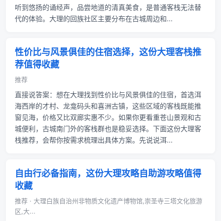
听到悠扬的诵经声，品尝地道的清真美食，是普通客栈无法替
代的体验。大理的回族社区主要分布在古城周边和...
性价比与风景俱佳的住宿选择，这份大理客栈推
荐值得收藏
推荐
直接说答案：想在大理找到性价比与风景俱佳的住宿，首选洱
海西岸的才村、龙龛码头和喜洲古镇，这些区域的客栈既能推
窗见海，价格又比双廊实惠不少。如果你更看重苍山景观和古
城便利，古城南门外的客栈群也是稳妥选择。下面这份大理客
栈推荐，会帮你按需求梳理出具体方案。先说说洱...
自由行必备指南，这份大理攻略自助游攻略值得
收藏
推荐 · 大理白族自治州非物质文化遗产博物馆,崇圣寺三塔文化旅游
区,大...