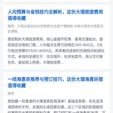
人均预算与省钱技巧全解析，这份大理旅游费用
值得收藏
推荐 · 大理白族自治州非物质文化遗产博物馆,中国大理农村电影历
史博物...
想控制好大理旅游费用，核心是避开旺季、善用交通组合、提
前锁定住宿和门票。人均每天花费可控制在300-800元，5天
行程总预算约1500-4000元，具体看你选择的住宿档次和游玩
方式。省钱的关键在于：住古城外、吃本地菜市、用公交代替
包车、提前网上购票。大理旅游费...
一线海景房推荐与预订技巧，这份大理海景民宿
值得收藏
推荐
想收藏一份靠谱的大理海景民宿清单？直接说答案：优先选洱
海西岸的才村、龙龛码头或双廊古镇，这三个区域的民宿能同
时兼顾日出景观和便利交通。预订时盯准“一线海景房”标签，并