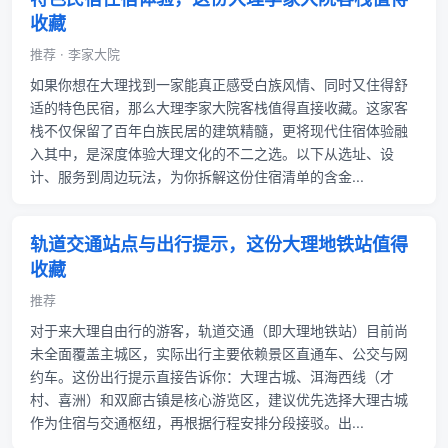
收藏
推荐 · 李家大院
如果你想在大理找到一家能真正感受白族风情、同时又住得舒
适的特色民宿，那么大理李家大院客栈值得直接收藏。这家客
栈不仅保留了百年白族民居的建筑精髓，更将现代住宿体验融
入其中，是深度体验大理文化的不二之选。以下从选址、设
计、服务到周边玩法，为你拆解这份住宿清单的含金...
轨道交通站点与出行提示，这份大理地铁站值得
收藏
推荐
对于来大理自由行的游客，轨道交通（即大理地铁站）目前尚
未全面覆盖主城区，实际出行主要依赖景区直通车、公交与网
约车。这份出行提示直接告诉你：大理古城、洱海西线（才
村、喜洲）和双廊古镇是核心游览区，建议优先选择大理古城
作为住宿与交通枢纽，再根据行程安排分段接驳。出...